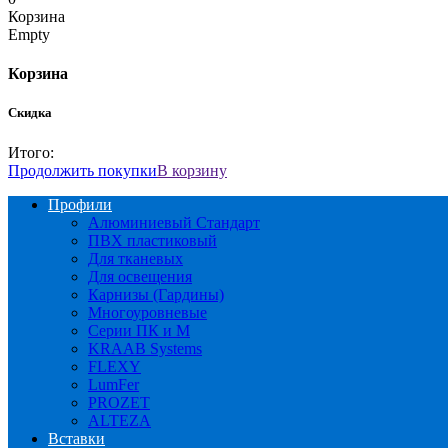
Корзина
Empty
Корзина
Скидка
Итого:
Продолжить покупки
В корзину
Профили
Алюминиевый Стандарт
ПВХ пластиковый
Для тканевых
Для освещения
Карнизы (Гардины)
Многоуровневые
Серии ПК и М
KRAAB Systems
FLEXY
LumFer
PROZET
ALTEZA
Вставки