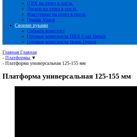
ПВХ на отрез в пог.м.
Дескор на отрез в пог.м.
Фактурные на отрез в пог.м.
Double Vision
Своими руками
Собрать комплект
Готовые комплекты ПВХ Cold Stretch
Готовые комплекты ткань Descor
Главная
Главная
-
Платформы
▼
-
Платформа универсальная 125-155 мм
Платформа универсальная 125-155 мм