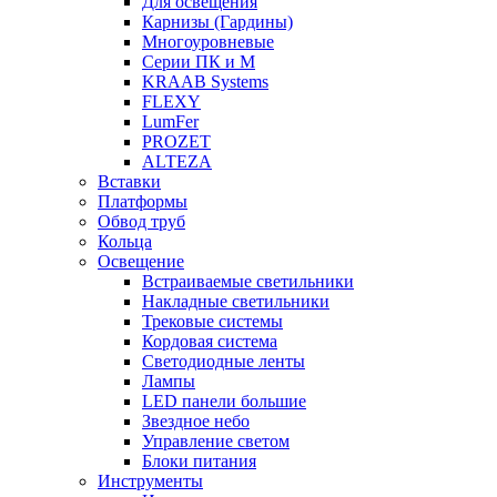
Для освещения
Карнизы (Гардины)
Многоуровневые
Серии ПК и М
KRAAB Systems
FLEXY
LumFer
PROZET
ALTEZA
Вставки
Платформы
Обвод труб
Кольца
Освещение
Встраиваемые светильники
Накладные светильники
Трековые системы
Кордовая система
Светодиодные ленты
Лампы
LED панели большие
Звездное небо
Управление светом
Блоки питания
Инструменты