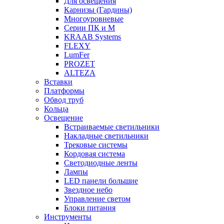
Для освещения
Карнизы (Гардины)
Многоуровневые
Серии ПК и М
KRAAB Systems
FLEXY
LumFer
PROZET
ALTEZA
Вставки
Платформы
Обвод труб
Кольца
Освещение
Встраиваемые светильники
Накладные светильники
Трековые системы
Кордовая система
Светодиодные ленты
Лампы
LED панели большие
Звездное небо
Управление светом
Блоки питания
Инструменты