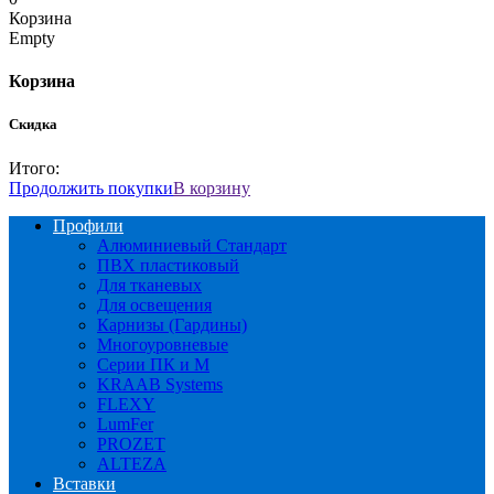
Корзина
Empty
Корзина
Скидка
Итого:
Продолжить покупки
В корзину
Профили
Алюминиевый Стандарт
ПВХ пластиковый
Для тканевых
Для освещения
Карнизы (Гардины)
Многоуровневые
Серии ПК и М
KRAAB Systems
FLEXY
LumFer
PROZET
ALTEZA
Вставки