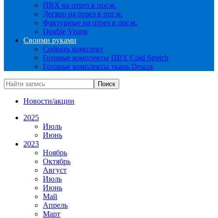
ПВХ на отрез в пог.м.
Дескор на отрез в пог.м.
Фактурные на отрез в пог.м.
Double Vision
Своими руками
Собрать комплект
Готовые комплекты ПВХ Cold Stretch
Готовые комплекты ткань Descor
Новости/акции
2025
Июль
Июнь
2023
Ноябрь
Октябрь
Август
Июль
Июнь
Май
Апрель
Март