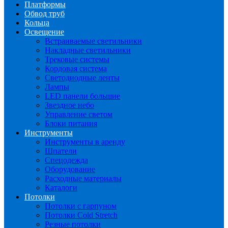
Платформы
Обвод труб
Кольца
Освещение
Встраиваемые светильники
Накладные светильники
Трековые системы
Кордовая система
Светодиодные ленты
Лампы
LED панели большие
Звездное небо
Управление светом
Блоки питания
Инструменты
Инструменты в аренду
Шпатели
Спецодежда
Оборудование
Расходные материалы
Каталоги
Потолки
Потолки с гарпуном
Потолки Cold Stretch
Резные потолки