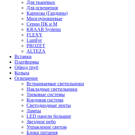
Для тканевых
Для освещения
Карнизы (Гардины)
Многоуровневые
Серии ПК и М
KRAAB Systems
FLEXY
LumFer
PROZET
ALTEZA
Вставки
Платформы
Обвод труб
Кольца
Освещение
Встраиваемые светильники
Накладные светильники
Трековые системы
Кордовая система
Светодиодные ленты
Лампы
LED панели большие
Звездное небо
Управление светом
Блоки питания