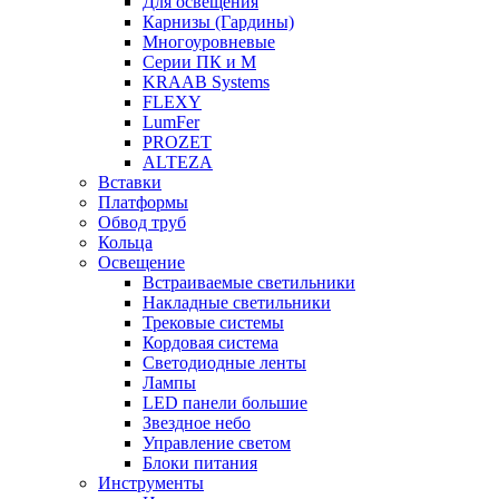
Для освещения
Карнизы (Гардины)
Многоуровневые
Серии ПК и М
KRAAB Systems
FLEXY
LumFer
PROZET
ALTEZA
Вставки
Платформы
Обвод труб
Кольца
Освещение
Встраиваемые светильники
Накладные светильники
Трековые системы
Кордовая система
Светодиодные ленты
Лампы
LED панели большие
Звездное небо
Управление светом
Блоки питания
Инструменты