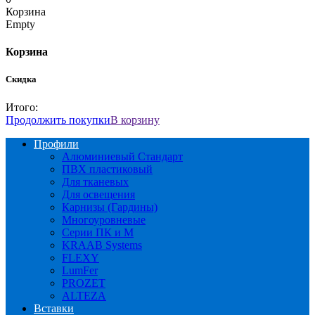
Корзина
Empty
Корзина
Скидка
Итого:
Продолжить покупки
В корзину
Профили
Алюминиевый Стандарт
ПВХ пластиковый
Для тканевых
Для освещения
Карнизы (Гардины)
Многоуровневые
Серии ПК и М
KRAAB Systems
FLEXY
LumFer
PROZET
ALTEZA
Вставки