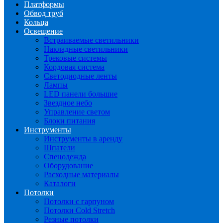
Платформы
Обвод труб
Кольца
Освещение
Встраиваемые светильники
Накладные светильники
Трековые системы
Кордовая система
Светодиодные ленты
Лампы
LED панели большие
Звездное небо
Управление светом
Блоки питания
Инструменты
Инструменты в аренду
Шпатели
Спецодежда
Оборудование
Расходные материалы
Каталоги
Потолки
Потолки с гарпуном
Потолки Cold Stretch
Резные потолки