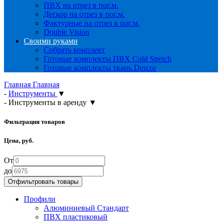
ПВХ на отрез в пог.м.
Дескор на отрез в пог.м.
Фактурные на отрез в пог.м.
Double Vision
Своими руками
Собрать комплект
Готовые комплекты ПВХ Cold Stretch
Готовые комплекты ткань Descor
Главная
Главная
-
Инструменты
▼
-
Инструменты в аренду
▼
Фильтрация товаров
Цена, руб.
От
до
Профили
Алюминиевый Стандарт
ПВХ пластиковый