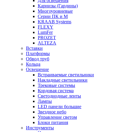
Для освещения
Карнизы (Гардины)
Многоуровневые
Серии ПК и М
KRAAB Systems
FLEXY
LumFer
PROZET
ALTEZA
Вставки
Платформы
Обвод труб
Кольца
Освещение
Встраиваемые светильники
Накладные светильники
Трековые системы
Кордовая система
Светодиодные ленты
Лампы
LED панели большие
Звездное небо
Управление светом
Блоки питания
Инструменты