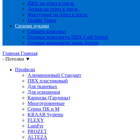
ПВХ на отрез в пог.м.
Дескор на отрез в пог.м.
Фактурные на отрез в пог.м.
Double Vision
Своими руками
Собрать комплект
Готовые комплекты ПВХ Cold Stretch
Готовые комплекты ткань Descor
Главная
Главная
-
Потолки
▼
Профили
Алюминиевый Стандарт
ПВХ пластиковый
Для тканевых
Для освещения
Карнизы (Гардины)
Многоуровневые
Серии ПК и М
KRAAB Systems
FLEXY
LumFer
PROZET
ALTEZA