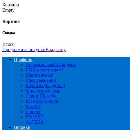
Корзина
Empty
Корзина
Скидка
Итого:
Продолжить покупки
В корзину
Профили
Алюминиевый Стандарт
ПВХ пластиковый
Для тканевых
Для освещения
Карнизы (Гардины)
Многоуровневые
Серии ПК и М
KRAAB Systems
FLEXY
LumFer
PROZET
ALTEZA
Вставки