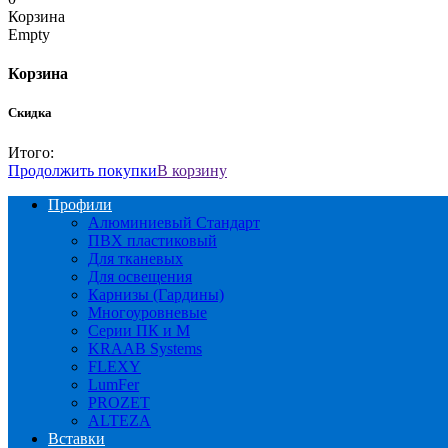
Корзина
Empty
Корзина
Скидка
Итого:
Продолжить покупки
В корзину
Профили
Алюминиевый Стандарт
ПВХ пластиковый
Для тканевых
Для освещения
Карнизы (Гардины)
Многоуровневые
Серии ПК и М
KRAAB Systems
FLEXY
LumFer
PROZET
ALTEZA
Вставки