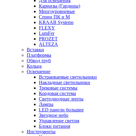
Для освещения
Карнизы (Гардины)
Многоуровневые
Серии ПК и М
KRAAB Systems
FLEXY
LumFer
PROZET
ALTEZA
Вставки
Платформы
Обвод труб
Кольца
Освещение
Встраиваемые светильники
Накладные светильники
Трековые системы
Кордовая система
Светодиодные ленты
Лампы
LED панели большие
Звездное небо
Управление светом
Блоки питания
Инструменты