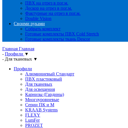
ПВХ на отрез в пог.м.
Дескор на отрез в пог.м.
Фактурные на отрез в пог.м.
Double Vision
Своими руками
Собрать комплект
Готовые комплекты ПВХ Cold Stretch
Готовые комплекты ткань Descor
Главная
Главная
-
Профили
▼
-
Для тканевых
▼
Профили
Алюминиевый Стандарт
ПВХ пластиковый
Для тканевых
Для освещения
Карнизы (Гардины)
Многоуровневые
Серии ПК и М
KRAAB Systems
FLEXY
LumFer
PROZET