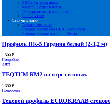
ПВХ на отрез в пог.м.
Дескор на отрез в пог.м.
Фактурные на отрез в пог.м.
Double Vision
Своими руками
Собрать комплект
Готовые комплекты ПВХ Cold Stretch
Готовые комплекты ткань Descor
Профиль ПК-5 Гардина белый (2-3,2 м)
1 500
₽
Подробнее
Хит!
TEQTUM КМ2 на отрез в пог.м.
1 350
₽
Подробнее
Теневой профиль EUROKRAAB стеновой