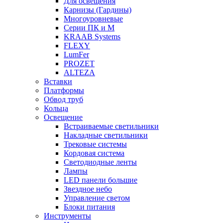
Для освещения
Карнизы (Гардины)
Многоуровневые
Серии ПК и М
KRAAB Systems
FLEXY
LumFer
PROZET
ALTEZA
Вставки
Платформы
Обвод труб
Кольца
Освещение
Встраиваемые светильники
Накладные светильники
Трековые системы
Кордовая система
Светодиодные ленты
Лампы
LED панели большие
Звездное небо
Управление светом
Блоки питания
Инструменты