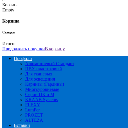
Корзина
Empty
Корзина
Скидка
Итого:
Продолжить покупки
В корзину
Профили
Алюминиевый Стандарт
ПВХ пластиковый
Для тканевых
Для освещения
Карнизы (Гардины)
Многоуровневые
Серии ПК и М
KRAAB Systems
FLEXY
LumFer
PROZET
ALTEZA
Вставки