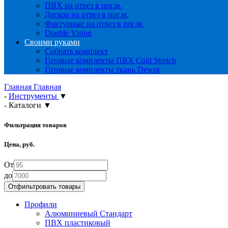
ПВХ на отрез в пог.м.
Дескор на отрез в пог.м.
Фактурные на отрез в пог.м.
Double Vision
Своими руками
Собрать комплект
Готовые комплекты ПВХ Cold Stretch
Готовые комплекты ткань Descor
Главная
Главная
-
Инструменты
▼
-
Каталоги
▼
Фильтрация товаров
Цена, руб.
От
до
Профили
Алюминиевый Стандарт
ПВХ пластиковый