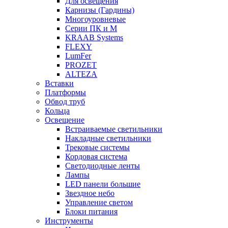
Для освещения
Карнизы (Гардины)
Многоуровневые
Серии ПК и М
KRAAB Systems
FLEXY
LumFer
PROZET
ALTEZA
Вставки
Платформы
Обвод труб
Кольца
Освещение
Встраиваемые светильники
Накладные светильники
Трековые системы
Кордовая система
Светодиодные ленты
Лампы
LED панели большие
Звездное небо
Управление светом
Блоки питания
Инструменты