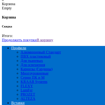
Корзина
Empty
Корзина
Скидка
Итого:
Продолжить покупки
В корзину
Профили
Алюминиевый Стандарт
ПВХ пластиковый
Для тканевых
Для освещения
Карнизы (Гардины)
Многоуровневые
Серии ПК и М
KRAAB Systems
FLEXY
LumFer
PROZET
ALTEZA
Вставки