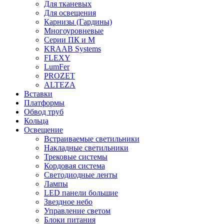
Для тканевых
Для освещения
Карнизы (Гардины)
Многоуровневые
Серии ПК и М
KRAAB Systems
FLEXY
LumFer
PROZET
ALTEZA
Вставки
Платформы
Обвод труб
Кольца
Освещение
Встраиваемые светильники
Накладные светильники
Трековые системы
Кордовая система
Светодиодные ленты
Лампы
LED панели большие
Звездное небо
Управление светом
Блоки питания