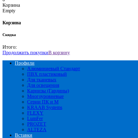
Корзина
Empty
Корзина
Скидка
Итого:
Продолжить покупки
В корзину
Профили
Алюминиевый Стандарт
ПВХ пластиковый
Для тканевых
Для освещения
Карнизы (Гардины)
Многоуровневые
Серии ПК и М
KRAAB Systems
FLEXY
LumFer
PROZET
ALTEZA
Вставки