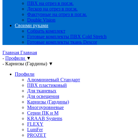
ПВХ на отрез в пог.м.
Дескор на отрез в пог.м.
Фактурные на отрез в пог.м.
Double Vision
Своими руками
Собрать комплект
Готовые комплекты ПВХ Cold Stretch
Готовые комплекты ткань Descor
Главная
Главная
-
Профили
▼
-
Карнизы (Гардины)
▼
Профили
Алюминиевый Стандарт
ПВХ пластиковый
Для тканевых
Для освещения
Карнизы (Гардины)
Многоуровневые
Серии ПК и М
KRAAB Systems
FLEXY
LumFer
PROZET