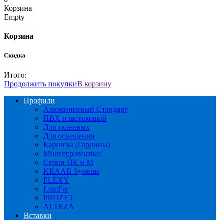
Корзина
Empty
Корзина
Скидка
Итого:
Продолжить покупки
В корзину
Профили
Алюминиевый Стандарт
ПВХ пластиковый
Для тканевых
Для освещения
Карнизы (Гардины)
Многоуровневые
Серии ПК и М
KRAAB Systems
FLEXY
LumFer
PROZET
ALTEZA
Вставки