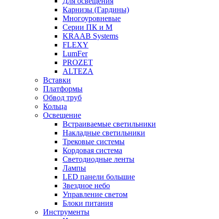
Для освещения
Карнизы (Гардины)
Многоуровневые
Серии ПК и М
KRAAB Systems
FLEXY
LumFer
PROZET
ALTEZA
Вставки
Платформы
Обвод труб
Кольца
Освещение
Встраиваемые светильники
Накладные светильники
Трековые системы
Кордовая система
Светодиодные ленты
Лампы
LED панели большие
Звездное небо
Управление светом
Блоки питания
Инструменты