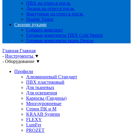
ПВХ на отрез в пог.м.
Дескор на отрез в пог.м.
Фактурные на отрез в пог.м.
Double Vision
Своими руками
Собрать комплект
Готовые комплекты ПВХ Cold Stretch
Готовые комплекты ткань Descor
Главная
Главная
-
Инструменты
▼
-
Оборудование
▼
Профили
Алюминиевый Стандарт
ПВХ пластиковый
Для тканевых
Для освещения
Карнизы (Гардины)
Многоуровневые
Серии ПК и М
KRAAB Systems
FLEXY
LumFer
PROZET