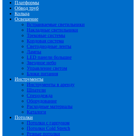
Платформы
Обвод труб
Кольца
Освещение
Встраиваемые светильники
Накладные светильники
Трековые системы
Кордовая система
Светодиодные ленты
Лампы
LED панели большие
Звездное небо
Управление светом
Блоки питания
Инструменты
Инструменты в аренду
Шпатели
Спецодежда
Оборудование
Расходные материалы
Каталоги
Потолки
Потолки с гарпуном
Потолки Cold Stretch
Резные потолки