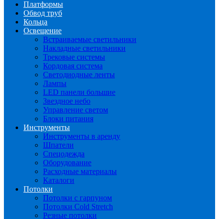
Платформы
Обвод труб
Кольца
Освещение
Встраиваемые светильники
Накладные светильники
Трековые системы
Кордовая система
Светодиодные ленты
Лампы
LED панели большие
Звездное небо
Управление светом
Блоки питания
Инструменты
Инструменты в аренду
Шпатели
Спецодежда
Оборудование
Расходные материалы
Каталоги
Потолки
Потолки с гарпуном
Потолки Cold Stretch
Резные потолки