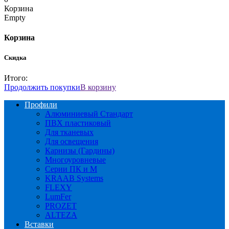
Корзина
Empty
Корзина
Скидка
Итого:
Продолжить покупки
В корзину
Профили
Алюминиевый Стандарт
ПВХ пластиковый
Для тканевых
Для освещения
Карнизы (Гардины)
Многоуровневые
Серии ПК и М
KRAAB Systems
FLEXY
LumFer
PROZET
ALTEZA
Вставки