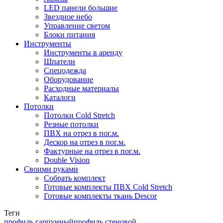
LED панели большие
Звездное небо
Управление светом
Блоки питания
Инструменты
Инструменты в аренду
Шпатели
Спецодежда
Оборудование
Расходные материалы
Каталоги
Потолки
Потолки Cold Stretch
Резные потолки
ПВХ на отрез в пог.м.
Дескор на отрез в пог.м.
Фактурные на отрез в пог.м.
Double Vision
Своими руками
Собрать комплект
Готовые комплекты ПВХ Cold Stretch
Готовые комплекты ткань Descor
Теги
профиль гарпунный
профиль стеновой