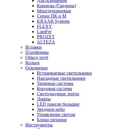
Для освещения
Карнизы (Гардины)
Многоуровневые
Серии ПК и М
KRAAB Systems
FLEXY
LumFer
PROZET
ALTEZA
Вставки
Платформы
Обвод труб
Кольца
Освещение
Встраиваемые светильники
Накладные светильники
Трековые системы
Кордовая система
Светодиодные ленты
Лампы
LED панели большие
Звездное небо
Управление светом
Блоки питания
Инструменты