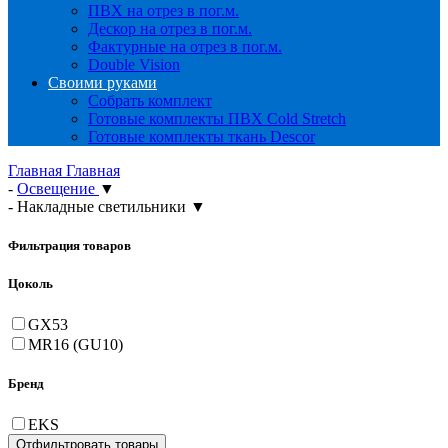
ПВХ на отрез в пог.м.
Дескор на отрез в пог.м.
Фактурные на отрез в пог.м.
Double Vision
Своими руками
Собрать комплект
Готовые комплекты ПВХ Cold Stretch
Готовые комплекты ткань Descor
Главная
Главная
-
Освещение
▼
-
Накладные светильники
▼
Фильтрация товаров
Цоколь
GX53
MR16 (GU10)
Бренд
EKS