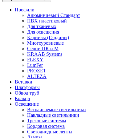
Профили
Алюминиевый Стандарт
ПВХ пластиковый
Для тканевых
Для освещения
Карнизы (Гардины)
Многоуровневые
Серии ПК и М
KRAAB Systems
FLEXY
LumFer
PROZET
ALTEZA
Вставки
Платформы
Обвод труб
Кольца
Освещение
Встраиваемые светильники
Накладные светильники
Трековые системы
Кордовая система
Светодиодные ленты
Лампы