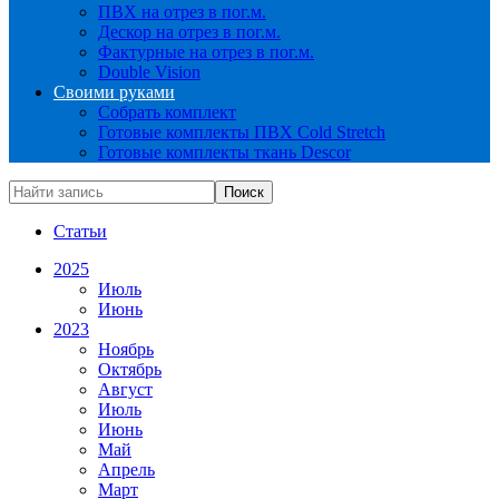
ПВХ на отрез в пог.м.
Дескор на отрез в пог.м.
Фактурные на отрез в пог.м.
Double Vision
Своими руками
Собрать комплект
Готовые комплекты ПВХ Cold Stretch
Готовые комплекты ткань Descor
Статьи
2025
Июль
Июнь
2023
Ноябрь
Октябрь
Август
Июль
Июнь
Май
Апрель
Март