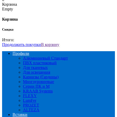
Корзина
Empty
Корзина
Скидка
Итого:
Продолжить покупки
В корзину
Профили
Алюминиевый Стандарт
ПВХ пластиковый
Для тканевых
Для освещения
Карнизы (Гардины)
Многоуровневые
Серии ПК и М
KRAAB Systems
FLEXY
LumFer
PROZET
ALTEZA
Вставки