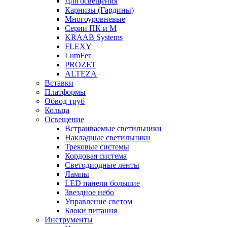
Для освещения
Карнизы (Гардины)
Многоуровневые
Серии ПК и М
KRAAB Systems
FLEXY
LumFer
PROZET
ALTEZA
Вставки
Платформы
Обвод труб
Кольца
Освещение
Встраиваемые светильники
Накладные светильники
Трековые системы
Кордовая система
Светодиодные ленты
Лампы
LED панели большие
Звездное небо
Управление светом
Блоки питания
Инструменты