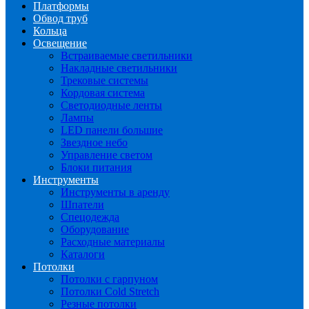
Платформы
Обвод труб
Кольца
Освещение
Встраиваемые светильники
Накладные светильники
Трековые системы
Кордовая система
Светодиодные ленты
Лампы
LED панели большие
Звездное небо
Управление светом
Блоки питания
Инструменты
Инструменты в аренду
Шпатели
Спецодежда
Оборудование
Расходные материалы
Каталоги
Потолки
Потолки с гарпуном
Потолки Cold Stretch
Резные потолки