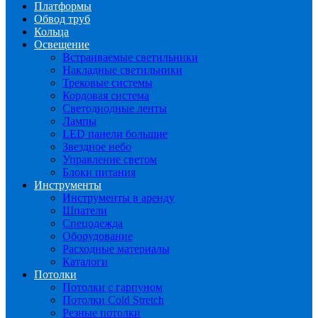
Платформы
Обвод труб
Кольца
Освещение
Встраиваемые светильники
Накладные светильники
Трековые системы
Кордовая система
Светодиодные ленты
Лампы
LED панели большие
Звездное небо
Управление светом
Блоки питания
Инструменты
Инструменты в аренду
Шпатели
Спецодежда
Оборудование
Расходные материалы
Каталоги
Потолки
Потолки с гарпуном
Потолки Cold Stretch
Резные потолки