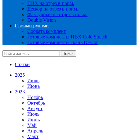
ПВХ на отрез в пог.м.
Дескор на отрез в пог.м.
Фактурные на отрез в пог.м.
Double Vision
Своими руками
Собрать комплект
Готовые комплекты ПВХ Cold Stretch
Готовые комплекты ткань Descor
Статьи
2025
Июль
Июнь
2023
Ноябрь
Октябрь
Август
Июль
Июнь
Май
Апрель
Март