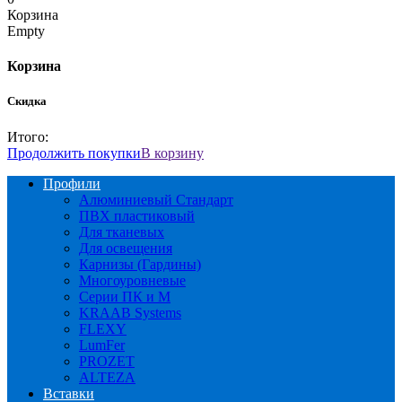
Корзина
Empty
Корзина
Скидка
Итого:
Продолжить покупки
В корзину
Профили
Алюминиевый Стандарт
ПВХ пластиковый
Для тканевых
Для освещения
Карнизы (Гардины)
Многоуровневые
Серии ПК и М
KRAAB Systems
FLEXY
LumFer
PROZET
ALTEZA
Вставки