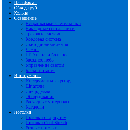
Платформы
Обвод труб
Кольца
Освещение
Встраиваемые светильники
Накладные светильники
Трековые системы
Кордовая система
Светодиодные ленты
Лампы
LED панели большие
Звездное небо
Управление светом
Блоки питания
Инструменты
Инструменты в аренду
Шпатели
Спецодежда
Оборудование
Расходные материалы
Каталоги
Потолки
Потолки с гарпуном
Потолки Cold Stretch
Резные потолки