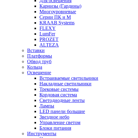
Для освещения
Карнизы (Гардины)
Многоуровневые
Серии ПК и М
KRAAB Systems
FLEXY
LumFer
PROZET
ALTEZA
Вставки
Платформы
Обвод труб
Кольца
Освещение
Встраиваемые светильники
Накладные светильники
Трековые системы
Кордовая система
Светодиодные ленты
Лампы
LED панели большие
Звездное небо
Управление светом
Блоки питания
Инструменты