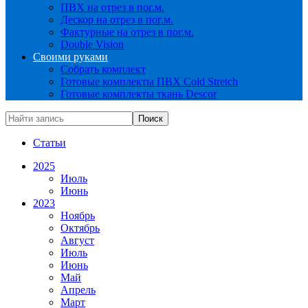
ПВХ на отрез в пог.м.
Дескор на отрез в пог.м.
Фактурные на отрез в пог.м.
Double Vision
Своими руками
Собрать комплект
Готовые комплекты ПВХ Cold Stretch
Готовые комплекты ткань Descor
Статьи
2025
Июль
Июнь
2023
Ноябрь
Октябрь
Август
Июль
Июнь
Май
Апрель
Март