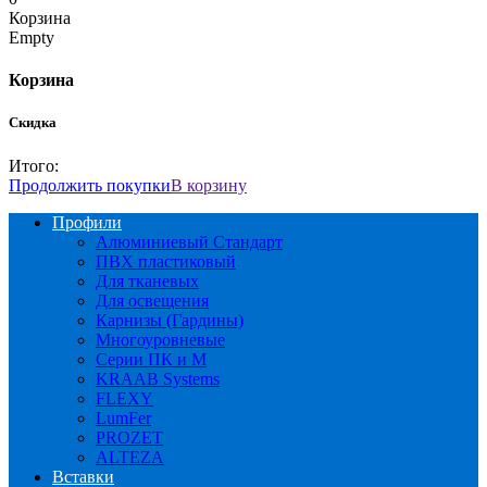
Корзина
Empty
Корзина
Скидка
Итого:
Продолжить покупки
В корзину
Профили
Алюминиевый Стандарт
ПВХ пластиковый
Для тканевых
Для освещения
Карнизы (Гардины)
Многоуровневые
Серии ПК и М
KRAAB Systems
FLEXY
LumFer
PROZET
ALTEZA
Вставки