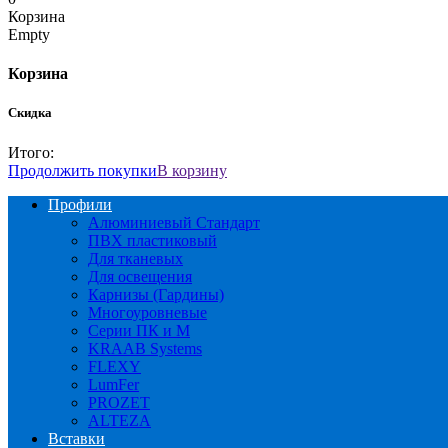
Корзина
Empty
Корзина
Скидка
Итого:
Продолжить покупки
В корзину
Профили
Алюминиевый Стандарт
ПВХ пластиковый
Для тканевых
Для освещения
Карнизы (Гардины)
Многоуровневые
Серии ПК и М
KRAAB Systems
FLEXY
LumFer
PROZET
ALTEZA
Вставки