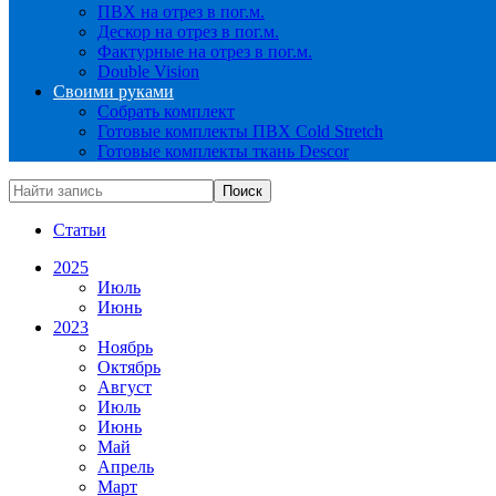
ПВХ на отрез в пог.м.
Дескор на отрез в пог.м.
Фактурные на отрез в пог.м.
Double Vision
Своими руками
Собрать комплект
Готовые комплекты ПВХ Cold Stretch
Готовые комплекты ткань Descor
Статьи
2025
Июль
Июнь
2023
Ноябрь
Октябрь
Август
Июль
Июнь
Май
Апрель
Март