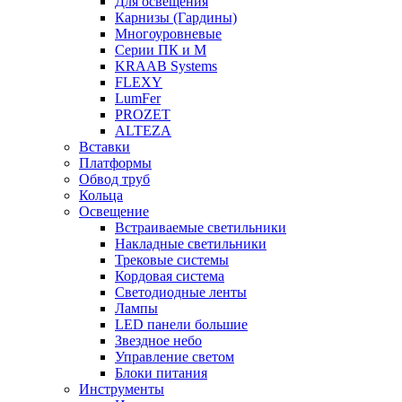
Для освещения
Карнизы (Гардины)
Многоуровневые
Серии ПК и М
KRAAB Systems
FLEXY
LumFer
PROZET
ALTEZA
Вставки
Платформы
Обвод труб
Кольца
Освещение
Встраиваемые светильники
Накладные светильники
Трековые системы
Кордовая система
Светодиодные ленты
Лампы
LED панели большие
Звездное небо
Управление светом
Блоки питания
Инструменты