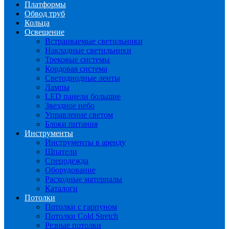
Платформы
Обвод труб
Кольца
Освещение
Встраиваемые светильники
Накладные светильники
Трековые системы
Кордовая система
Светодиодные ленты
Лампы
LED панели большие
Звездное небо
Управление светом
Блоки питания
Инструменты
Инструменты в аренду
Шпатели
Спецодежда
Оборудование
Расходные материалы
Каталоги
Потолки
Потолки с гарпуном
Потолки Cold Stretch
Резные потолки