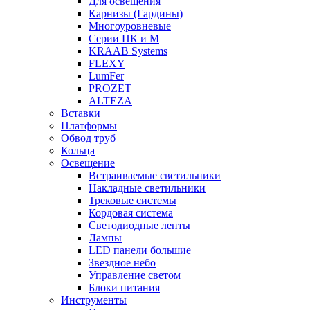
Для освещения
Карнизы (Гардины)
Многоуровневые
Серии ПК и М
KRAAB Systems
FLEXY
LumFer
PROZET
ALTEZA
Вставки
Платформы
Обвод труб
Кольца
Освещение
Встраиваемые светильники
Накладные светильники
Трековые системы
Кордовая система
Светодиодные ленты
Лампы
LED панели большие
Звездное небо
Управление светом
Блоки питания
Инструменты