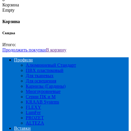
Корзина
Empty
Корзина
Скидка
Итого:
Продолжить покупки
В корзину
Профили
Алюминиевый Стандарт
ПВХ пластиковый
Для тканевых
Для освещения
Карнизы (Гардины)
Многоуровневые
Серии ПК и М
KRAAB Systems
FLEXY
LumFer
PROZET
ALTEZA
Вставки