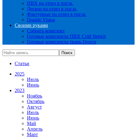
ПВХ на отрез в пог.м.
Дескор на отрез в пог.м.
Фактурные на отрез в пог.м.
Double Vision
Своими руками
Собрать комплект
Готовые комплекты ПВХ Cold Stretch
Готовые комплекты ткань Descor
Статьи
2025
Июль
Июнь
2023
Ноябрь
Октябрь
Август
Июль
Июнь
Май
Апрель
Март