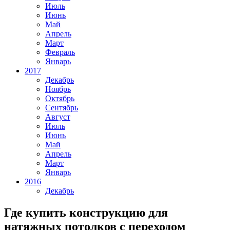
Июль
Июнь
Май
Апрель
Март
Февраль
Январь
2017
Декабрь
Ноябрь
Октябрь
Сентябрь
Август
Июль
Июнь
Май
Апрель
Март
Январь
2016
Декабрь
Где купить конструкцию для
натяжных потолков с переходом