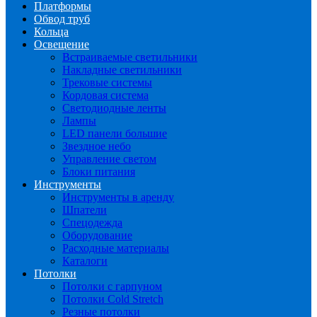
Платформы
Обвод труб
Кольца
Освещение
Встраиваемые светильники
Накладные светильники
Трековые системы
Кордовая система
Светодиодные ленты
Лампы
LED панели большие
Звездное небо
Управление светом
Блоки питания
Инструменты
Инструменты в аренду
Шпатели
Спецодежда
Оборудование
Расходные материалы
Каталоги
Потолки
Потолки с гарпуном
Потолки Cold Stretch
Резные потолки