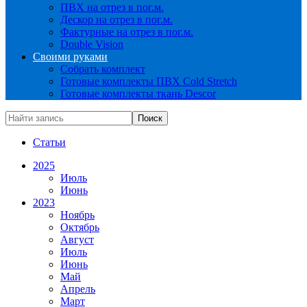
ПВХ на отрез в пог.м.
Дескор на отрез в пог.м.
Фактурные на отрез в пог.м.
Double Vision
Своими руками
Собрать комплект
Готовые комплекты ПВХ Cold Stretch
Готовые комплекты ткань Descor
Статьи
2025
Июль
Июнь
2023
Ноябрь
Октябрь
Август
Июль
Июнь
Май
Апрель
Март