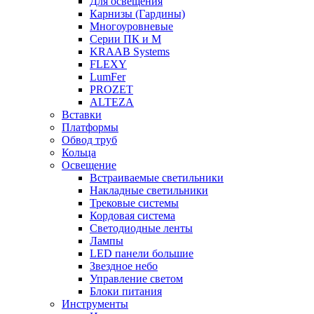
Для освещения
Карнизы (Гардины)
Многоуровневые
Серии ПК и М
KRAAB Systems
FLEXY
LumFer
PROZET
ALTEZA
Вставки
Платформы
Обвод труб
Кольца
Освещение
Встраиваемые светильники
Накладные светильники
Трековые системы
Кордовая система
Светодиодные ленты
Лампы
LED панели большие
Звездное небо
Управление светом
Блоки питания
Инструменты