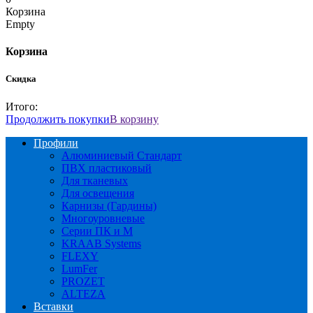
Корзина
Empty
Корзина
Скидка
Итого:
Продолжить покупки
В корзину
Профили
Алюминиевый Стандарт
ПВХ пластиковый
Для тканевых
Для освещения
Карнизы (Гардины)
Многоуровневые
Серии ПК и М
KRAAB Systems
FLEXY
LumFer
PROZET
ALTEZA
Вставки