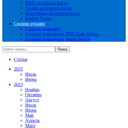
ПВХ на отрез в пог.м.
Дескор на отрез в пог.м.
Фактурные на отрез в пог.м.
Double Vision
Своими руками
Собрать комплект
Готовые комплекты ПВХ Cold Stretch
Готовые комплекты ткань Descor
Статьи
2025
Июль
Июнь
2023
Ноябрь
Октябрь
Август
Июль
Июнь
Май
Апрель
Март