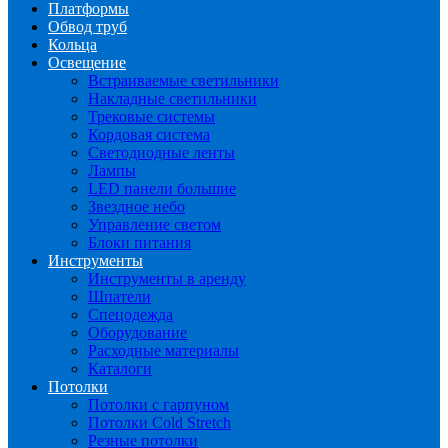
Платформы
Обвод труб
Кольца
Освещение
Встраиваемые светильники
Накладные светильники
Трековые системы
Кордовая система
Светодиодные ленты
Лампы
LED панели большие
Звездное небо
Управление светом
Блоки питания
Инструменты
Инструменты в аренду
Шпатели
Спецодежда
Оборудование
Расходные материалы
Каталоги
Потолки
Потолки с гарпуном
Потолки Cold Stretch
Резные потолки