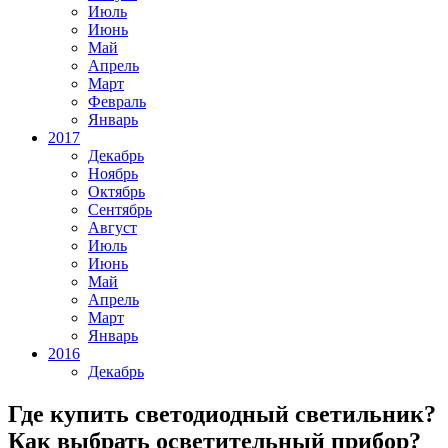
Июль
Июнь
Май
Апрель
Март
Февраль
Январь
2017
Декабрь
Ноябрь
Октябрь
Сентябрь
Август
Июль
Июнь
Май
Апрель
Март
Январь
2016
Декабрь
Где купить светодиодный светильник?
Как выбрать осветительный прибор?