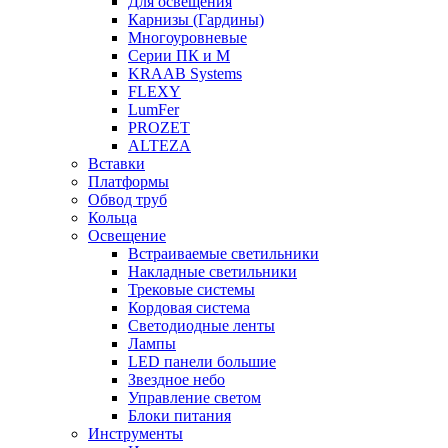
Для освещения
Карнизы (Гардины)
Многоуровневые
Серии ПК и М
KRAAB Systems
FLEXY
LumFer
PROZET
ALTEZA
Вставки
Платформы
Обвод труб
Кольца
Освещение
Встраиваемые светильники
Накладные светильники
Трековые системы
Кордовая система
Светодиодные ленты
Лампы
LED панели большие
Звездное небо
Управление светом
Блоки питания
Инструменты