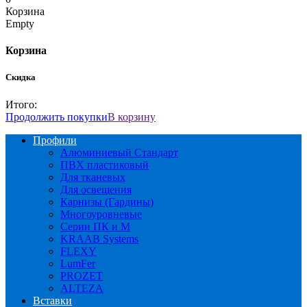
Корзина
Empty
Корзина
Скидка
Итого:
Продолжить покупки
В корзину
Профили
Алюминиевый Стандарт
ПВХ пластиковый
Для тканевых
Для освещения
Карнизы (Гардины)
Многоуровневые
Серии ПК и М
KRAAB Systems
FLEXY
LumFer
PROZET
ALTEZA
Вставки