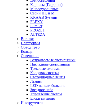
Для освещения
Карнизы (Гардины)
Многоуровневые
Серии ПК и М
KRAAB Systems
FLEXY
LumFer
PROZET
ALTEZA
Вставки
Платформы
Обвод труб
Кольца
Освещение
Встраиваемые светильники
Накладные светильники
Трековые системы
Кордовая система
Светодиодные ленты
Лампы
LED панели большие
Звездное небо
Управление светом
Блоки питания
Инструменты