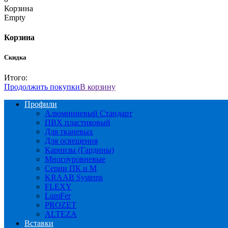
Корзина
Empty
Корзина
Скидка
Итого:
Продолжить покупки
В корзину
Профили
Алюминиевый Стандарт
ПВХ пластиковый
Для тканевых
Для освещения
Карнизы (Гардины)
Многоуровневые
Серии ПК и М
KRAAB Systems
FLEXY
LumFer
PROZET
ALTEZA
Вставки