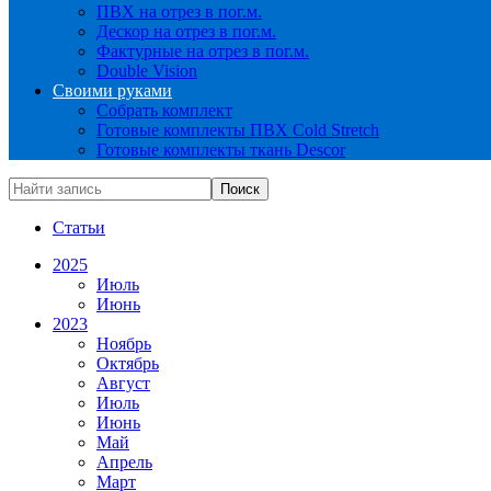
ПВХ на отрез в пог.м.
Дескор на отрез в пог.м.
Фактурные на отрез в пог.м.
Double Vision
Своими руками
Собрать комплект
Готовые комплекты ПВХ Cold Stretch
Готовые комплекты ткань Descor
Статьи
2025
Июль
Июнь
2023
Ноябрь
Октябрь
Август
Июль
Июнь
Май
Апрель
Март