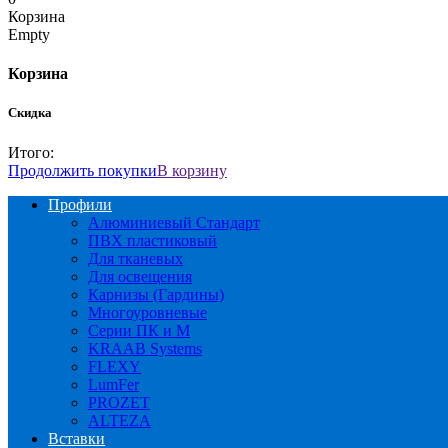
Корзина
Empty
Корзина
Скидка
Итого:
Продолжить покупки
В корзину
Профили
Алюминиевый Стандарт
ПВХ пластиковый
Для тканевых
Для освещения
Карнизы (Гардины)
Многоуровневые
Серии ПК и М
KRAAB Systems
FLEXY
LumFer
PROZET
ALTEZA
Вставки