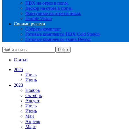
ПВХ на отрез в пог.м.
Дескор на отрез в пог.м.
Фактурные на отрез в пог.м.
Double Vision
Своими руками
Собрать комплект
Готовые комплекты ПВХ Cold Stretch
Готовые комплекты ткань Descor
Статьи
2025
Июль
Июнь
2023
Ноябрь
Октябрь
Август
Июль
Июнь
Май
Апрель
Март