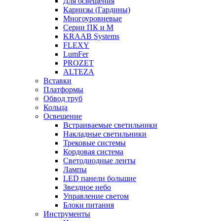
Для освещения
Карнизы (Гардины)
Многоуровневые
Серии ПК и М
KRAAB Systems
FLEXY
LumFer
PROZET
ALTEZA
Вставки
Платформы
Обвод труб
Кольца
Освещение
Встраиваемые светильники
Накладные светильники
Трековые системы
Кордовая система
Светодиодные ленты
Лампы
LED панели большие
Звездное небо
Управление светом
Блоки питания
Инструменты