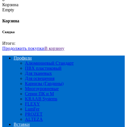
Корзина
Empty
Корзина
Скидка
Итого:
Продолжить покупки
В корзину
Профили
Алюминиевый Стандарт
ПВХ пластиковый
Для тканевых
Для освещения
Карнизы (Гардины)
Многоуровневые
Серии ПК и М
KRAAB Systems
FLEXY
LumFer
PROZET
ALTEZA
Вставки