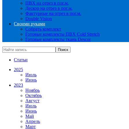
ПВХ на отрез в пог.м.
Дескор на отрез в пог.м.
Фактурные на отрез в пог.м.
Double Vision
Своими руками
Собрать комплект
Готовые комплекты ПВХ Cold Stretch
Готовые комплекты ткань Descor
Статьи
2025
Июль
Июнь
2023
Ноябрь
Октябрь
Август
Июль
Июнь
Май
Апрель
Март