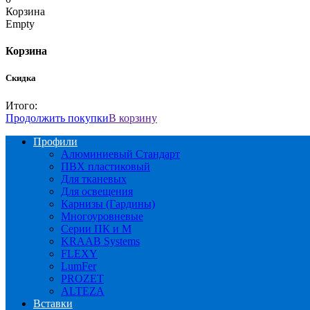
Корзина
Empty
Корзина
Скидка
Итого:
Продолжить покупки
В корзину
Профили
Алюминиевый Стандарт
ПВХ пластиковый
Для тканевых
Для освещения
Карнизы (Гардины)
Многоуровневые
Серии ПК и М
KRAAB Systems
FLEXY
LumFer
PROZET
ALTEZA
Вставки