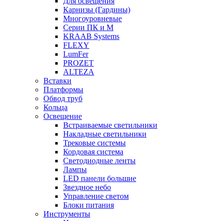
Для освещения
Карнизы (Гардины)
Многоуровневые
Серии ПК и М
KRAAB Systems
FLEXY
LumFer
PROZET
ALTEZA
Вставки
Платформы
Обвод труб
Кольца
Освещение
Встраиваемые светильники
Накладные светильники
Трековые системы
Кордовая система
Светодиодные ленты
Лампы
LED панели большие
Звездное небо
Управление светом
Блоки питания
Инструменты