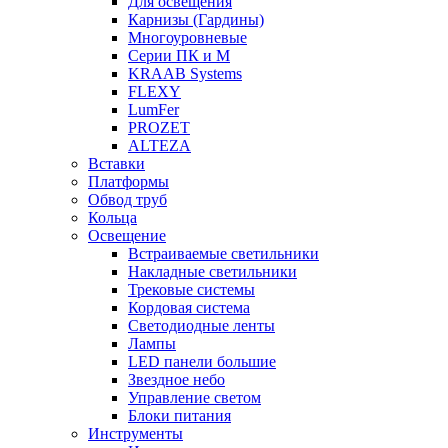
Для освещения
Карнизы (Гардины)
Многоуровневые
Серии ПК и М
KRAAB Systems
FLEXY
LumFer
PROZET
ALTEZA
Вставки
Платформы
Обвод труб
Кольца
Освещение
Встраиваемые светильники
Накладные светильники
Трековые системы
Кордовая система
Светодиодные ленты
Лампы
LED панели большие
Звездное небо
Управление светом
Блоки питания
Инструменты