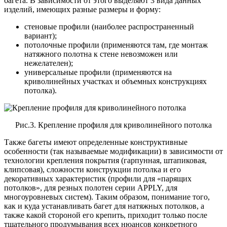
багета. В зависимости от этого выделяют 3 вида данных
изделий, имеющих разные размеры и форму:
стеновые профили (наиболее распространенный
вариант);
потолочные профили (применяются там, где монтаж
натяжного полотна к стене невозможен или
нежелателен);
универсальные профили (применяются на
криволинейных участках и объемных конструкциях
потолка).
Рис.3. Крепление профиля для криволинейного потолка
Также багеты имеют определенные конструктивные
особенности (так называемые модификации) в зависимости от
технологии крепления покрытия (гарпунная, штапиковая,
клипсовая), сложности конструкции потолка и его
декоративных характеристик (профили для «парящих
потолков», для резных полотен серии APPLY, для
многоуровневых систем). Таким образом, понимание того,
как и куда устанавливать багет для натяжных потолков, а
также какой стороной его крепить, приходит только после
тщательного продумывания всех нюансов конкретного