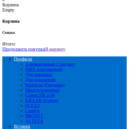
Корзина
Empty
Корзина
Скидка
Итого:
Продолжить покупки
В корзину
Профили
Алюминиевый Стандарт
ПВХ пластиковый
Для тканевых
Для освещения
Карнизы (Гардины)
Многоуровневые
Серии ПК и М
KRAAB Systems
FLEXY
LumFer
PROZET
ALTEZA
Вставки