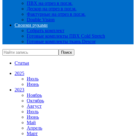
ПВХ на отрез в пог.м.
Дескор на отрез в пог.м.
Фактурные на отрез в пог.м.
Double Vision
Своими руками
Собрать комплект
Готовые комплекты ПВХ Cold Stretch
Готовые комплекты ткань Descor
Статьи
2025
Июль
Июнь
2023
Ноябрь
Октябрь
Август
Июль
Июнь
Май
Апрель
Март