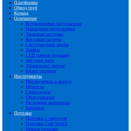
Платформы
Обвод труб
Кольца
Освещение
Встраиваемые светильники
Накладные светильники
Трековые системы
Кордовая система
Светодиодные ленты
Лампы
LED панели большие
Звездное небо
Управление светом
Блоки питания
Инструменты
Инструменты в аренду
Шпатели
Спецодежда
Оборудование
Расходные материалы
Каталоги
Потолки
Потолки с гарпуном
Потолки Cold Stretch
Резные потолки