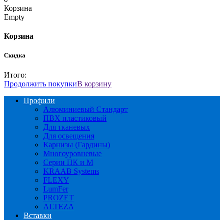
Корзина
Empty
Корзина
Скидка
Итого:
Продолжить покупки
В корзину
Профили
Алюминиевый Стандарт
ПВХ пластиковый
Для тканевых
Для освещения
Карнизы (Гардины)
Многоуровневые
Серии ПК и М
KRAAB Systems
FLEXY
LumFer
PROZET
ALTEZA
Вставки