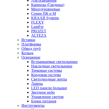
Для освещения
Карнизы (Гардины)
Многоуровневые
Серии ПК и М
KRAAB Systems
FLEXY
LumFer
PROZET
ALTEZA
Вставки
Платформы
Обвод труб
Кольца
Освещение
Встраиваемые светильники
Накладные светильники
Трековые системы
Кордовая система
Светодиодные ленты
Лампы
LED панели большие
Звездное небо
Управление светом
Блоки питания
Инструменты