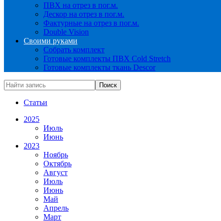
ПВХ на отрез в пог.м.
Дескор на отрез в пог.м.
Фактурные на отрез в пог.м.
Double Vision
Своими руками
Собрать комплект
Готовые комплекты ПВХ Cold Stretch
Готовые комплекты ткань Descor
Статьи
2025
Июль
Июнь
2023
Ноябрь
Октябрь
Август
Июль
Июнь
Май
Апрель
Март