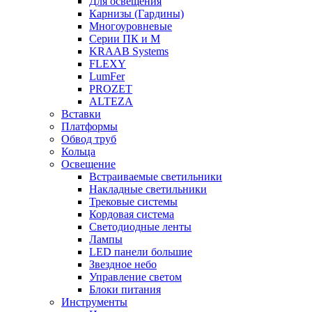
Для освещения
Карнизы (Гардины)
Многоуровневые
Серии ПК и М
KRAAB Systems
FLEXY
LumFer
PROZET
ALTEZA
Вставки
Платформы
Обвод труб
Кольца
Освещение
Встраиваемые светильники
Накладные светильники
Трековые системы
Кордовая система
Светодиодные ленты
Лампы
LED панели большие
Звездное небо
Управление светом
Блоки питания
Инструменты