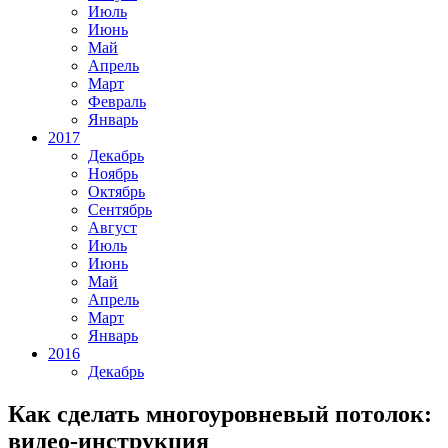
Июль
Июнь
Май
Апрель
Март
Февраль
Январь
2017
Декабрь
Ноябрь
Октябрь
Сентябрь
Август
Июль
Июнь
Май
Апрель
Март
Январь
2016
Декабрь
Как сделать многоуровневый потолок:
видео-инструкция