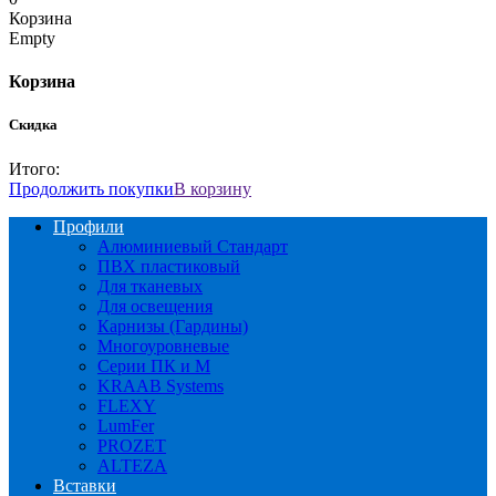
Корзина
Empty
Корзина
Скидка
Итого:
Продолжить покупки
В корзину
Профили
Алюминиевый Стандарт
ПВХ пластиковый
Для тканевых
Для освещения
Карнизы (Гардины)
Многоуровневые
Серии ПК и М
KRAAB Systems
FLEXY
LumFer
PROZET
ALTEZA
Вставки