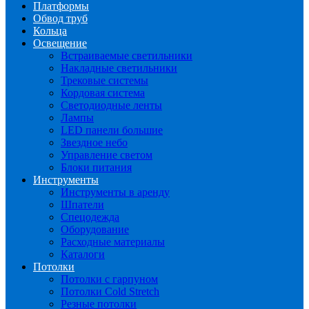
Платформы
Обвод труб
Кольца
Освещение
Встраиваемые светильники
Накладные светильники
Трековые системы
Кордовая система
Светодиодные ленты
Лампы
LED панели большие
Звездное небо
Управление светом
Блоки питания
Инструменты
Инструменты в аренду
Шпатели
Спецодежда
Оборудование
Расходные материалы
Каталоги
Потолки
Потолки с гарпуном
Потолки Cold Stretch
Резные потолки