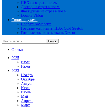
ПВХ на отрез в пог.м.
Дескор на отрез в пог.м.
Фактурные на отрез в пог.м.
Double Vision
Своими руками
Собрать комплект
Готовые комплекты ПВХ Cold Stretch
Готовые комплекты ткань Descor
Статьи
2025
Июль
Июнь
2023
Ноябрь
Октябрь
Август
Июль
Июнь
Май
Апрель
Март