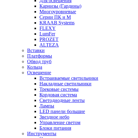
Для освещения
Карнизы (Гардины)
Многоуровневые
Серии ПК и М
KRAAB Systems
FLEXY
LumFer
PROZET
ALTEZA
Вставки
Платформы
Обвод труб
Кольца
Освещение
Встраиваемые светильники
Накладные светильники
Трековые системы
Кордовая система
Светодиодные ленты
Лампы
LED панели большие
Звездное небо
Управление светом
Блоки питания
Инструменты