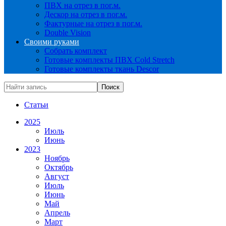
ПВХ на отрез в пог.м.
Дескор на отрез в пог.м.
Фактурные на отрез в пог.м.
Double Vision
Своими руками
Собрать комплект
Готовые комплекты ПВХ Cold Stretch
Готовые комплекты ткань Descor
Статьи
2025
Июль
Июнь
2023
Ноябрь
Октябрь
Август
Июль
Июнь
Май
Апрель
Март