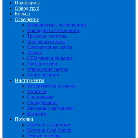
Платформы
Обвод труб
Кольца
Освещение
Встраиваемые светильники
Накладные светильники
Трековые системы
Кордовая система
Светодиодные ленты
Лампы
LED панели большие
Звездное небо
Управление светом
Блоки питания
Инструменты
Инструменты в аренду
Шпатели
Спецодежда
Оборудование
Расходные материалы
Каталоги
Потолки
Потолки с гарпуном
Потолки Cold Stretch
Резные потолки