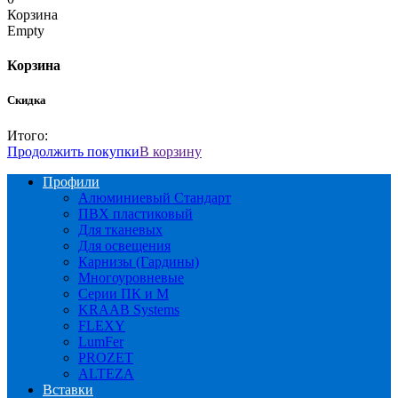
Корзина
Empty
Корзина
Скидка
Итого:
Продолжить покупки
В корзину
Профили
Алюминиевый Стандарт
ПВХ пластиковый
Для тканевых
Для освещения
Карнизы (Гардины)
Многоуровневые
Серии ПК и М
KRAAB Systems
FLEXY
LumFer
PROZET
ALTEZA
Вставки