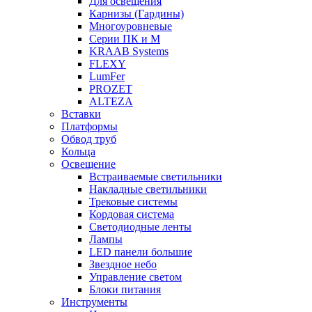
Для освещения
Карнизы (Гардины)
Многоуровневые
Серии ПК и М
KRAAB Systems
FLEXY
LumFer
PROZET
ALTEZA
Вставки
Платформы
Обвод труб
Кольца
Освещение
Встраиваемые светильники
Накладные светильники
Трековые системы
Кордовая система
Светодиодные ленты
Лампы
LED панели большие
Звездное небо
Управление светом
Блоки питания
Инструменты