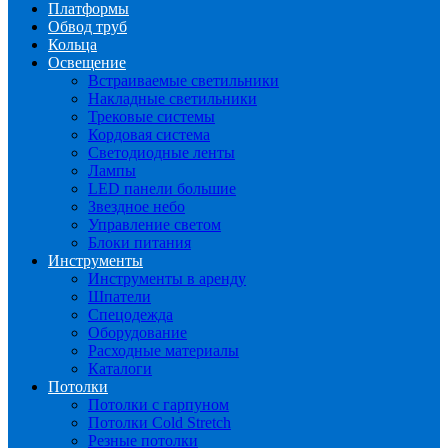
Платформы
Обвод труб
Кольца
Освещение
Встраиваемые светильники
Накладные светильники
Трековые системы
Кордовая система
Светодиодные ленты
Лампы
LED панели большие
Звездное небо
Управление светом
Блоки питания
Инструменты
Инструменты в аренду
Шпатели
Спецодежда
Оборудование
Расходные материалы
Каталоги
Потолки
Потолки с гарпуном
Потолки Cold Stretch
Резные потолки