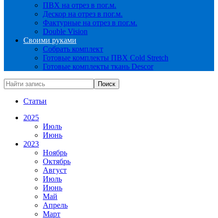
ПВХ на отрез в пог.м.
Дескор на отрез в пог.м.
Фактурные на отрез в пог.м.
Double Vision
Своими руками
Собрать комплект
Готовые комплекты ПВХ Cold Stretch
Готовые комплекты ткань Descor
Статьи
2025
Июль
Июнь
2023
Ноябрь
Октябрь
Август
Июль
Июнь
Май
Апрель
Март