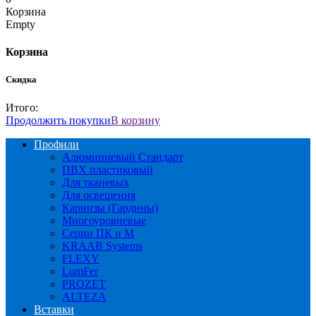
Корзина
Empty
Корзина
Скидка
Итого:
Продолжить покупки
В корзину
Профили
Алюминиевый Стандарт
ПВХ пластиковый
Для тканевых
Для освещения
Карнизы (Гардины)
Многоуровневые
Серии ПК и М
KRAAB Systems
FLEXY
LumFer
PROZET
ALTEZA
Вставки