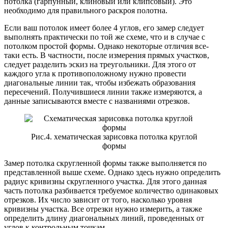
потолка (гарпунный, клиновый или клипсовый). Это
необходимо для правильного раскроя полотна.
Если ваш потолок имеет более 4 углов, его замер следует
выполнять практически по той же схеме, что и в случае с
потолком простой формы. Однако некоторые отличия все-
таки есть. В частности, после измерения прямых участков,
следует разделить эскиз на треугольники. Для этого от
каждого угла к противоположному нужно провести
диагональные линии так, чтобы избежать образования
пересечений. Получившиеся линии также измеряются, а
данные записываются вместе с названиями отрезков.
Рис.4. хематическая зарисовка потолка круглой
формы
Замер потолка скругленной формы также выполняется по
представленной выше схеме. Однако здесь нужно определить
радиус кривизны скругленного участка. Для этого данная
часть потолка разбивается требуемое количество одинаковых
отрезков. Их число зависит от того, насколько уровня
кривизны участка. Все отрезки нужно измерить, а также
определить длину диагональных линий, проведенных от
углов к контрольным точкам.