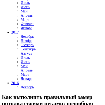
Июль
Июнь
Май
Апрель
Март
Февраль
Январь
2017
Декабрь
Ноябрь
Октябрь
Сентябрь
Август
Июль
Июнь
Май
Апрель
Март
Январь
2016
Декабрь
Как выполнить правильный замер
потолка своими руками: подробная