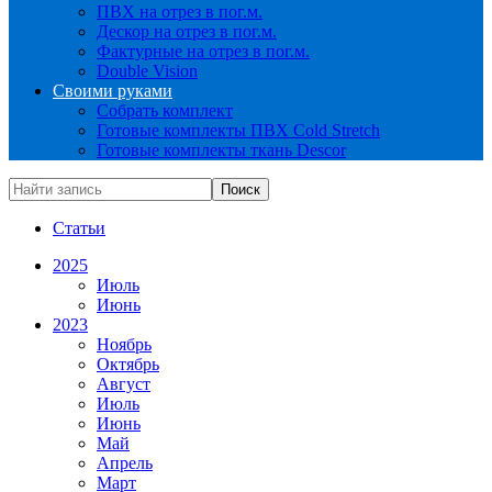
ПВХ на отрез в пог.м.
Дескор на отрез в пог.м.
Фактурные на отрез в пог.м.
Double Vision
Своими руками
Собрать комплект
Готовые комплекты ПВХ Cold Stretch
Готовые комплекты ткань Descor
Статьи
2025
Июль
Июнь
2023
Ноябрь
Октябрь
Август
Июль
Июнь
Май
Апрель
Март