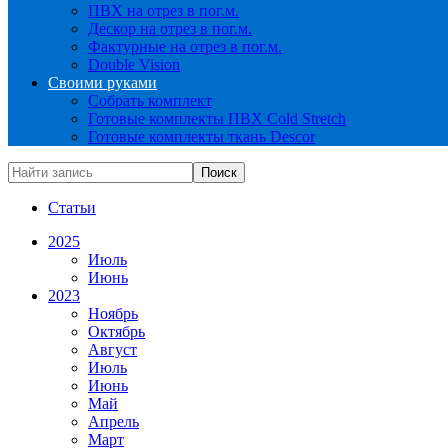
ПВХ на отрез в пог.м.
Дескор на отрез в пог.м.
Фактурные на отрез в пог.м.
Double Vision
Своими руками
Собрать комплект
Готовые комплекты ПВХ Cold Stretch
Готовые комплекты ткань Descor
Статьи
2025
Июль
Июнь
2023
Ноябрь
Октябрь
Август
Июль
Июнь
Май
Апрель
Март