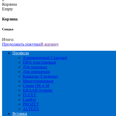
Корзина
Empty
Корзина
Скидка
Итого:
Продолжить покупки
В корзину
Профили
Алюминиевый Стандарт
ПВХ пластиковый
Для тканевых
Для освещения
Карнизы (Гардины)
Многоуровневые
Серии ПК и М
KRAAB Systems
FLEXY
LumFer
PROZET
ALTEZA
Вставки