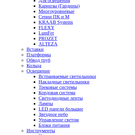
Для освещения
Карнизы (Гардины)
Многоуровневые
Серии ПК и М
KRAAB Systems
FLEXY
LumFer
PROZET
ALTEZA
Вставки
Платформы
Обвод труб
Кольца
Освещение
Встраиваемые светильники
Накладные светильники
Трековые системы
Кордовая система
Светодиодные ленты
Лампы
LED панели большие
Звездное небо
Управление светом
Блоки питания
Инструменты