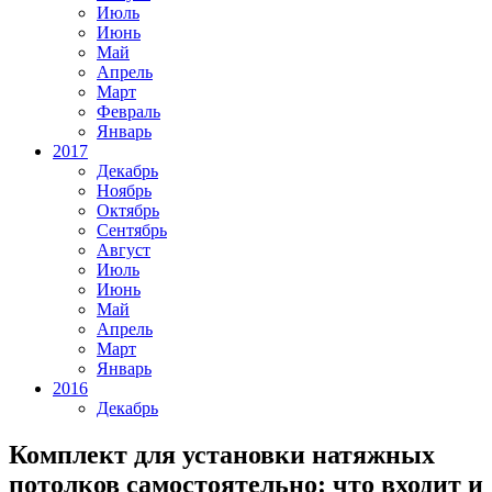
Июль
Июнь
Май
Апрель
Март
Февраль
Январь
2017
Декабрь
Ноябрь
Октябрь
Сентябрь
Август
Июль
Июнь
Май
Апрель
Март
Январь
2016
Декабрь
Комплект для установки натяжных
потолков самостоятельно: что входит и