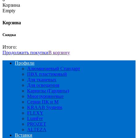
Корзина
Empty
Корзина
Скидка
Итого:
Продолжить покупки
В корзину
Профили
Алюминиевый Стандарт
ПВХ пластиковый
Для тканевых
Для освещения
Карнизы (Гардины)
Многоуровневые
Серии ПК и М
KRAAB Systems
FLEXY
LumFer
PROZET
ALTEZA
Вставки