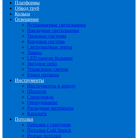
Платформы
Обвод труб
Кольца
Освещение
Встраиваемые светильники
Накладные светильники
Трековые системы
Кордовая система
Светодиодные ленты
Лампы
LED панели большие
Звездное небо
Управление светом
Блоки питания
Инструменты
Инструменты в аренду
Шпатели
Спецодежда
Оборудование
Расходные материалы
Каталоги
Потолки
Потолки с гарпуном
Потолки Cold Stretch
Резные потолки