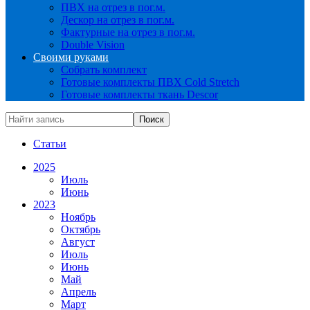
ПВХ на отрез в пог.м.
Дескор на отрез в пог.м.
Фактурные на отрез в пог.м.
Double Vision
Своими руками
Собрать комплект
Готовые комплекты ПВХ Cold Stretch
Готовые комплекты ткань Descor
Статьи
2025
Июль
Июнь
2023
Ноябрь
Октябрь
Август
Июль
Июнь
Май
Апрель
Март