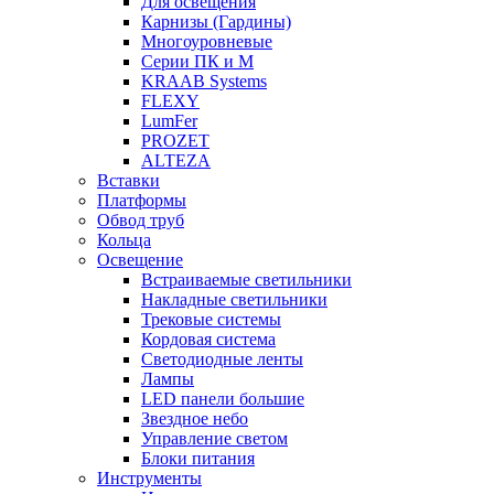
Для освещения
Карнизы (Гардины)
Многоуровневые
Серии ПК и М
KRAAB Systems
FLEXY
LumFer
PROZET
ALTEZA
Вставки
Платформы
Обвод труб
Кольца
Освещение
Встраиваемые светильники
Накладные светильники
Трековые системы
Кордовая система
Светодиодные ленты
Лампы
LED панели большие
Звездное небо
Управление светом
Блоки питания
Инструменты