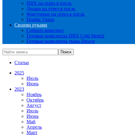
ПВХ на отрез в пог.м.
Дескор на отрез в пог.м.
Фактурные на отрез в пог.м.
Double Vision
Своими руками
Собрать комплект
Готовые комплекты ПВХ Cold Stretch
Готовые комплекты ткань Descor
Статьи
2025
Июль
Июнь
2023
Ноябрь
Октябрь
Август
Июль
Июнь
Май
Апрель
Март