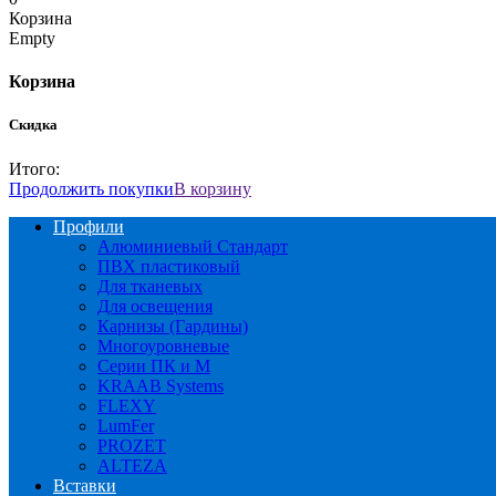
Корзина
Empty
Корзина
Скидка
Итого:
Продолжить покупки
В корзину
Профили
Алюминиевый Стандарт
ПВХ пластиковый
Для тканевых
Для освещения
Карнизы (Гардины)
Многоуровневые
Серии ПК и М
KRAAB Systems
FLEXY
LumFer
PROZET
ALTEZA
Вставки