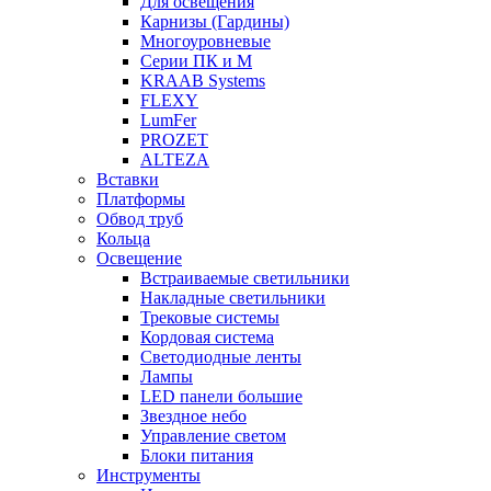
Для освещения
Карнизы (Гардины)
Многоуровневые
Серии ПК и М
KRAAB Systems
FLEXY
LumFer
PROZET
ALTEZA
Вставки
Платформы
Обвод труб
Кольца
Освещение
Встраиваемые светильники
Накладные светильники
Трековые системы
Кордовая система
Светодиодные ленты
Лампы
LED панели большие
Звездное небо
Управление светом
Блоки питания
Инструменты