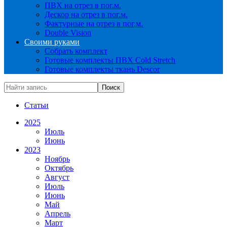
ПВХ на отрез в пог.м.
Дескор на отрез в пог.м.
Фактурные на отрез в пог.м.
Double Vision
Своими руками
Собрать комплект
Готовые комплекты ПВХ Cold Stretch
Готовые комплекты ткань Descor
Статьи
2025
Июль
Июнь
2023
Ноябрь
Октябрь
Август
Июль
Июнь
Май
Апрель
Март