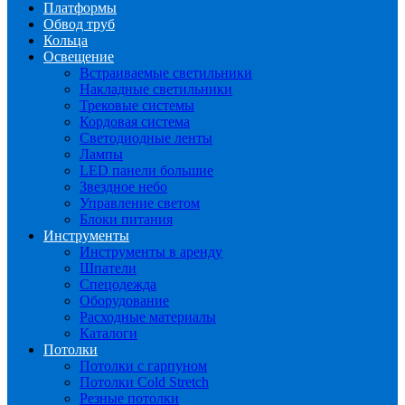
Платформы
Обвод труб
Кольца
Освещение
Встраиваемые светильники
Накладные светильники
Трековые системы
Кордовая система
Светодиодные ленты
Лампы
LED панели большие
Звездное небо
Управление светом
Блоки питания
Инструменты
Инструменты в аренду
Шпатели
Спецодежда
Оборудование
Расходные материалы
Каталоги
Потолки
Потолки с гарпуном
Потолки Cold Stretch
Резные потолки