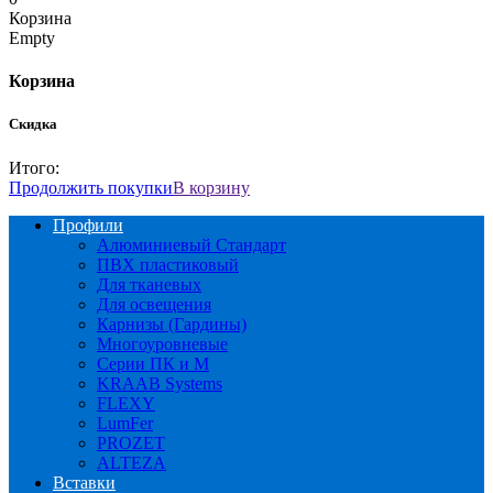
Корзина
Empty
Корзина
Скидка
Итого:
Продолжить покупки
В корзину
Профили
Алюминиевый Стандарт
ПВХ пластиковый
Для тканевых
Для освещения
Карнизы (Гардины)
Многоуровневые
Серии ПК и М
KRAAB Systems
FLEXY
LumFer
PROZET
ALTEZA
Вставки