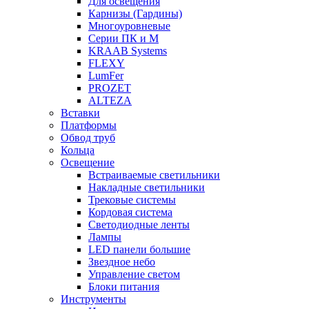
Для освещения
Карнизы (Гардины)
Многоуровневые
Серии ПК и М
KRAAB Systems
FLEXY
LumFer
PROZET
ALTEZA
Вставки
Платформы
Обвод труб
Кольца
Освещение
Встраиваемые светильники
Накладные светильники
Трековые системы
Кордовая система
Светодиодные ленты
Лампы
LED панели большие
Звездное небо
Управление светом
Блоки питания
Инструменты