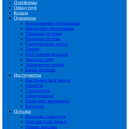
Платформы
Обвод труб
Кольца
Освещение
Встраиваемые светильники
Накладные светильники
Трековые системы
Кордовая система
Светодиодные ленты
Лампы
LED панели большие
Звездное небо
Управление светом
Блоки питания
Инструменты
Инструменты в аренду
Шпатели
Спецодежда
Оборудование
Расходные материалы
Каталоги
Потолки
Потолки с гарпуном
Потолки Cold Stretch
Резные потолки