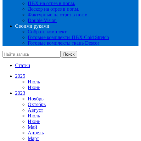
ПВХ на отрез в пог.м.
Дескор на отрез в пог.м.
Фактурные на отрез в пог.м.
Double Vision
Своими руками
Собрать комплект
Готовые комплекты ПВХ Cold Stretch
Готовые комплекты ткань Descor
Статьи
2025
Июль
Июнь
2023
Ноябрь
Октябрь
Август
Июль
Июнь
Май
Апрель
Март