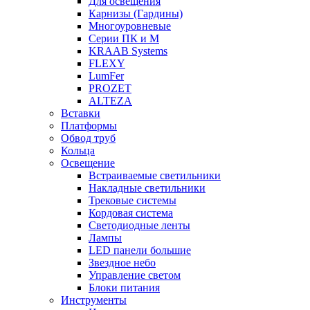
Для освещения
Карнизы (Гардины)
Многоуровневые
Серии ПК и М
KRAAB Systems
FLEXY
LumFer
PROZET
ALTEZA
Вставки
Платформы
Обвод труб
Кольца
Освещение
Встраиваемые светильники
Накладные светильники
Трековые системы
Кордовая система
Светодиодные ленты
Лампы
LED панели большие
Звездное небо
Управление светом
Блоки питания
Инструменты