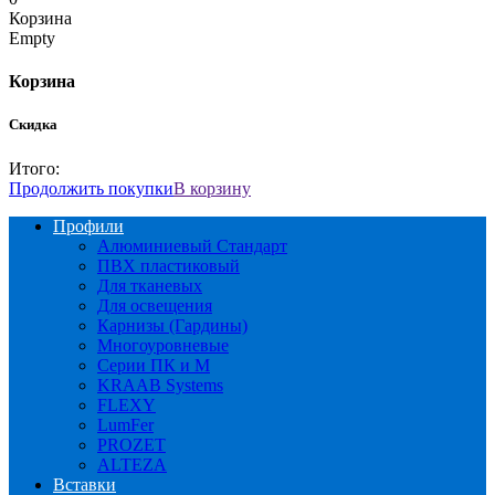
Корзина
Empty
Корзина
Скидка
Итого:
Продолжить покупки
В корзину
Профили
Алюминиевый Стандарт
ПВХ пластиковый
Для тканевых
Для освещения
Карнизы (Гардины)
Многоуровневые
Серии ПК и М
KRAAB Systems
FLEXY
LumFer
PROZET
ALTEZA
Вставки