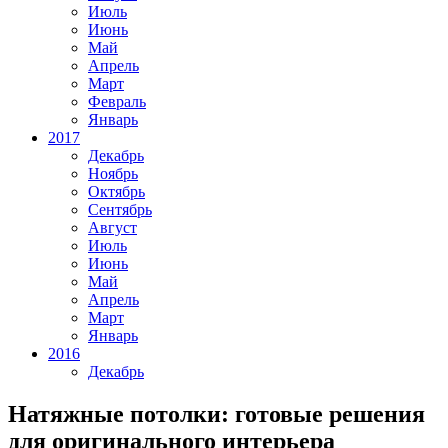
Июль
Июнь
Май
Апрель
Март
Февраль
Январь
2017
Декабрь
Ноябрь
Октябрь
Сентябрь
Август
Июль
Июнь
Май
Апрель
Март
Январь
2016
Декабрь
Натяжные потолки: готовые решения
для оригинального интерьера