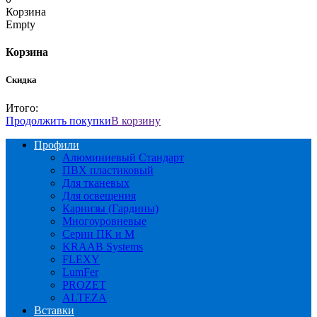
Корзина
Empty
Корзина
Скидка
Итого:
Продолжить покупки
В корзину
Профили
Алюминиевый Стандарт
ПВХ пластиковый
Для тканевых
Для освещения
Карнизы (Гардины)
Многоуровневые
Серии ПК и М
KRAAB Systems
FLEXY
LumFer
PROZET
ALTEZA
Вставки