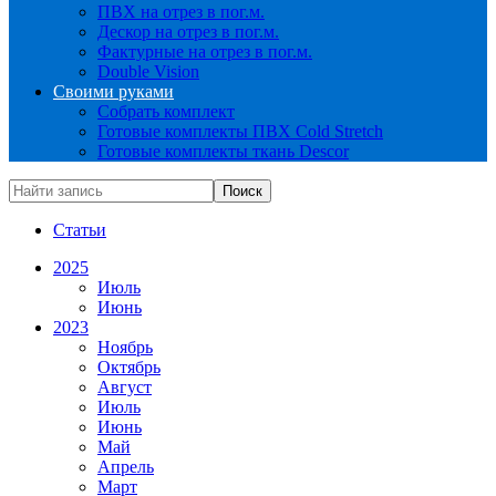
ПВХ на отрез в пог.м.
Дескор на отрез в пог.м.
Фактурные на отрез в пог.м.
Double Vision
Своими руками
Собрать комплект
Готовые комплекты ПВХ Cold Stretch
Готовые комплекты ткань Descor
Статьи
2025
Июль
Июнь
2023
Ноябрь
Октябрь
Август
Июль
Июнь
Май
Апрель
Март