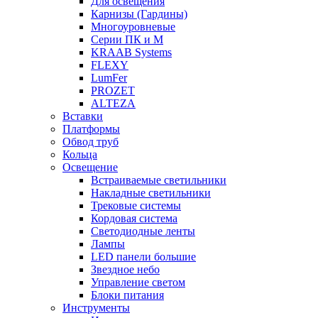
Для освещения
Карнизы (Гардины)
Многоуровневые
Серии ПК и М
KRAAB Systems
FLEXY
LumFer
PROZET
ALTEZA
Вставки
Платформы
Обвод труб
Кольца
Освещение
Встраиваемые светильники
Накладные светильники
Трековые системы
Кордовая система
Светодиодные ленты
Лампы
LED панели большие
Звездное небо
Управление светом
Блоки питания
Инструменты