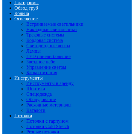
Платформы
Обвод труб
Кольца
Освещение
Встраиваемые светильники
Накладные светильники
Трековые системы
Кордовая система
Светодиодные ленты
Лампы
LED панели большие
Звездное небо
Управление светом
Блоки питания
Инструменты
Инструменты в аренду
Шпатели
Спецодежда
Оборудование
Расходные материалы
Каталоги
Потолки
Потолки с гарпуном
Потолки Cold Stretch
Резные потолки