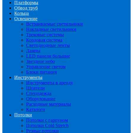
Платформы
Обвод труб
Кольца
Освещение
Встраиваемые светильники
Накладные светильники
Трековые системы
Кордовая система
Светодиодные ленты
Лампы
LED панели большие
Звездное небо
Управление светом
Блоки питания
Инструменты
Инструменты в аренду
Шпатели
Спецодежда
Оборудование
Расходные материалы
Каталоги
Потолки
Потолки с гарпуном
Потолки Cold Stretch
Резные потолки