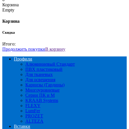
Корзина
Empty
Корзина
Скидка
Итого:
Продолжить покупки
В корзину
Профили
Алюминиевый Стандарт
ПВХ пластиковый
Для тканевых
Для освещения
Карнизы (Гардины)
Многоуровневые
Серии ПК и М
KRAAB Systems
FLEXY
LumFer
PROZET
ALTEZA
Вставки