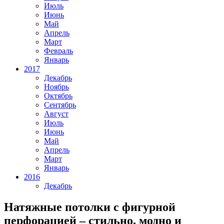
Июль
Июнь
Май
Апрель
Март
Февраль
Январь
2017
Декабрь
Ноябрь
Октябрь
Сентябрь
Август
Июль
Июнь
Май
Апрель
Март
Январь
2016
Декабрь
Натяжные потолки с фигурной
перфорацией – стильно, модно и