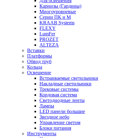
Для освещения
Карнизы (Гардины)
Многоуровневые
Серии ПК и М
KRAAB Systems
FLEXY
LumFer
PROZET
ALTEZA
Вставки
Платформы
Обвод труб
Кольца
Освещение
Встраиваемые светильники
Накладные светильники
Трековые системы
Кордовая система
Светодиодные ленты
Лампы
LED панели большие
Звездное небо
Управление светом
Блоки питания
Инструменты