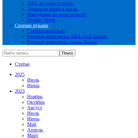
ПВХ на отрез в пог.м.
Дескор на отрез в пог.м.
Фактурные на отрез в пог.м.
Double Vision
Своими руками
Собрать комплект
Готовые комплекты ПВХ Cold Stretch
Готовые комплекты ткань Descor
Статьи
2025
Июль
Июнь
2023
Ноябрь
Октябрь
Август
Июль
Июнь
Май
Апрель
Март