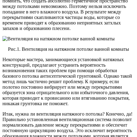
помнить, что создать абсолютно герметичное пространство
между потолками невозможно. Поэтому нельзя исключить
попадание в него влажного воздуха. В результате между
перекрытиями скапливаются частицы воды, которые со
временем приводят к образованию неприятных затхлых
запахов и образованию плесени.
Рис.1. Вентиляция на натяжном потолке ванной комнаты
Некоторые мастера, занимающиеся установкой натяжных
конструкций, предлагают устранить вероятность
возникновения таких проблем при помощи обработки
базового потолка антисептической грунтовкой. Однако такой
метод лишь частично решит проблему. К примеру, если
полотно постоянно вибрирует или между перекрытиями
образуется зона отрицательного или избыточного давления,
которая приводит к провисанию или втягиванию покрытия,
никакая грунтовка не поможет.
Итак, нужна ли вентиляция натяжного потолка? Конечно, да!
Правильно установленная вентиляционная система позволит
нормализовать давление между перекрытиями и обеспечит
постоянную циркуляцию воздуха. Это исключит вероятность
образования влажности между потолками, которая является