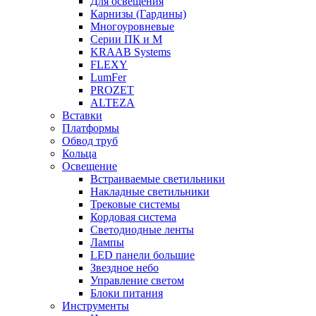
Для освещения
Карнизы (Гардины)
Многоуровневые
Серии ПК и М
KRAAB Systems
FLEXY
LumFer
PROZET
ALTEZA
Вставки
Платформы
Обвод труб
Кольца
Освещение
Встраиваемые светильники
Накладные светильники
Трековые системы
Кордовая система
Светодиодные ленты
Лампы
LED панели большие
Звездное небо
Управление светом
Блоки питания
Инструменты