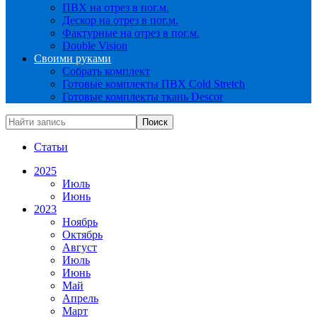
ПВХ на отрез в пог.м.
Дескор на отрез в пог.м.
Фактурные на отрез в пог.м.
Double Vision
Своими руками
Собрать комплект
Готовые комплекты ПВХ Cold Stretch
Готовые комплекты ткань Descor
Статьи
2025
Июль
Июнь
2023
Ноябрь
Октябрь
Август
Июль
Июнь
Май
Апрель
Март