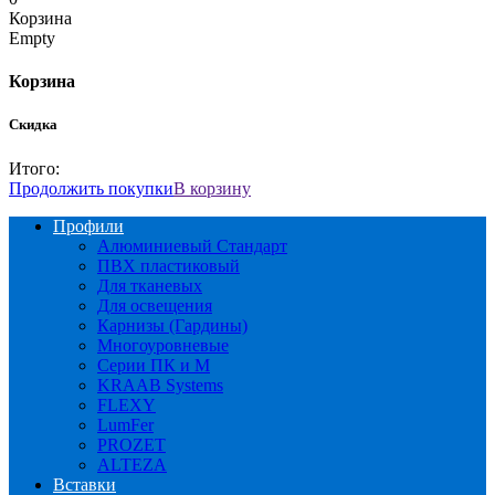
Корзина
Empty
Корзина
Скидка
Итого:
Продолжить покупки
В корзину
Профили
Алюминиевый Стандарт
ПВХ пластиковый
Для тканевых
Для освещения
Карнизы (Гардины)
Многоуровневые
Серии ПК и М
KRAAB Systems
FLEXY
LumFer
PROZET
ALTEZA
Вставки