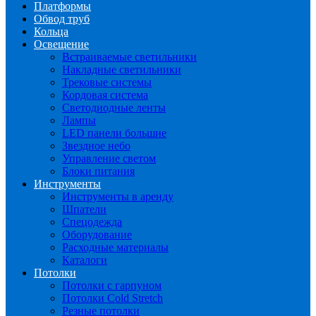
Платформы
Обвод труб
Кольца
Освещение
Встраиваемые светильники
Накладные светильники
Трековые системы
Кордовая система
Светодиодные ленты
Лампы
LED панели большие
Звездное небо
Управление светом
Блоки питания
Инструменты
Инструменты в аренду
Шпатели
Спецодежда
Оборудование
Расходные материалы
Каталоги
Потолки
Потолки с гарпуном
Потолки Cold Stretch
Резные потолки