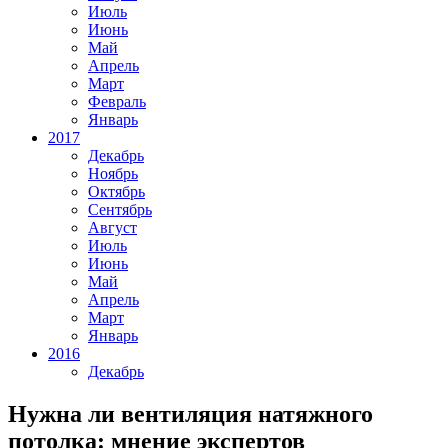
Июль
Июнь
Май
Апрель
Март
Февраль
Январь
2017
Декабрь
Ноябрь
Октябрь
Сентябрь
Август
Июль
Июнь
Май
Апрель
Март
Январь
2016
Декабрь
Нужна ли вентиляция натяжного
потолка: мнение экспертов