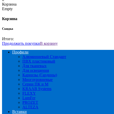
Корзина
Empty
Корзина
Скидка
Итого:
Продолжить покупки
В корзину
Профили
Алюминиевый Стандарт
ПВХ пластиковый
Для тканевых
Для освещения
Карнизы (Гардины)
Многоуровневые
Серии ПК и М
KRAAB Systems
FLEXY
LumFer
PROZET
ALTEZA
Вставки