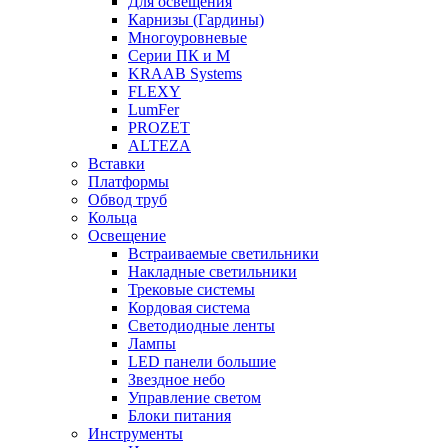
Для освещения
Карнизы (Гардины)
Многоуровневые
Серии ПК и М
KRAAB Systems
FLEXY
LumFer
PROZET
ALTEZA
Вставки
Платформы
Обвод труб
Кольца
Освещение
Встраиваемые светильники
Накладные светильники
Трековые системы
Кордовая система
Светодиодные ленты
Лампы
LED панели большие
Звездное небо
Управление светом
Блоки питания
Инструменты