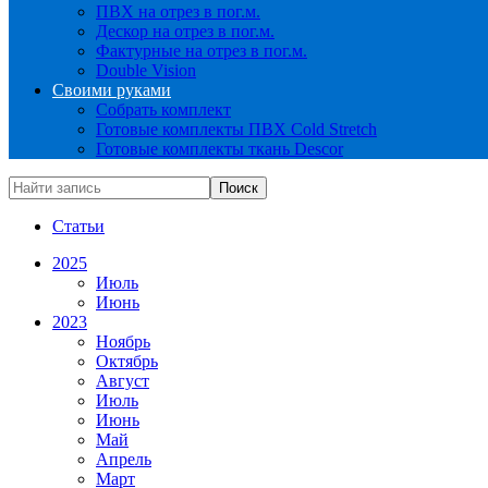
ПВХ на отрез в пог.м.
Дескор на отрез в пог.м.
Фактурные на отрез в пог.м.
Double Vision
Своими руками
Собрать комплект
Готовые комплекты ПВХ Cold Stretch
Готовые комплекты ткань Descor
Статьи
2025
Июль
Июнь
2023
Ноябрь
Октябрь
Август
Июль
Июнь
Май
Апрель
Март