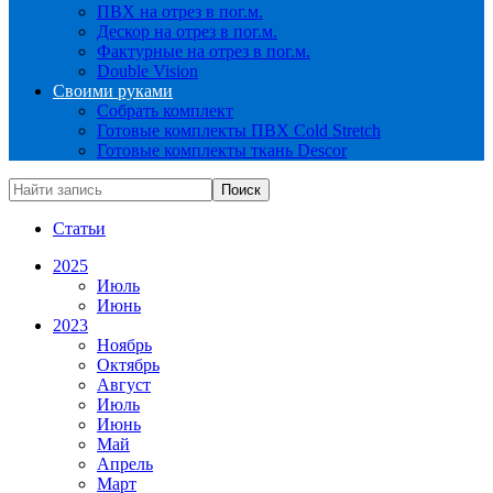
ПВХ на отрез в пог.м.
Дескор на отрез в пог.м.
Фактурные на отрез в пог.м.
Double Vision
Своими руками
Собрать комплект
Готовые комплекты ПВХ Cold Stretch
Готовые комплекты ткань Descor
Статьи
2025
Июль
Июнь
2023
Ноябрь
Октябрь
Август
Июль
Июнь
Май
Апрель
Март