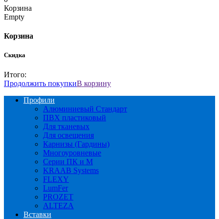
Корзина
Empty
Корзина
Скидка
Итого:
Продолжить покупки
В корзину
Профили
Алюминиевый Стандарт
ПВХ пластиковый
Для тканевых
Для освещения
Карнизы (Гардины)
Многоуровневые
Серии ПК и М
KRAAB Systems
FLEXY
LumFer
PROZET
ALTEZA
Вставки