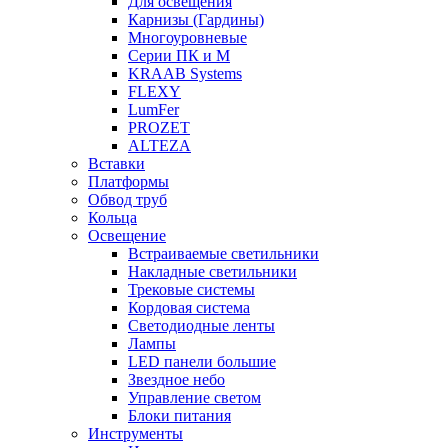
Для освещения
Карнизы (Гардины)
Многоуровневые
Серии ПК и М
KRAAB Systems
FLEXY
LumFer
PROZET
ALTEZA
Вставки
Платформы
Обвод труб
Кольца
Освещение
Встраиваемые светильники
Накладные светильники
Трековые системы
Кордовая система
Светодиодные ленты
Лампы
LED панели большие
Звездное небо
Управление светом
Блоки питания
Инструменты