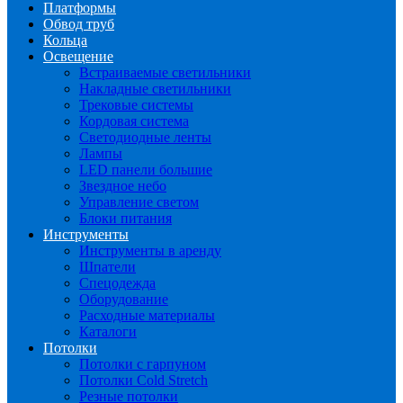
Платформы
Обвод труб
Кольца
Освещение
Встраиваемые светильники
Накладные светильники
Трековые системы
Кордовая система
Светодиодные ленты
Лампы
LED панели большие
Звездное небо
Управление светом
Блоки питания
Инструменты
Инструменты в аренду
Шпатели
Спецодежда
Оборудование
Расходные материалы
Каталоги
Потолки
Потолки с гарпуном
Потолки Cold Stretch
Резные потолки