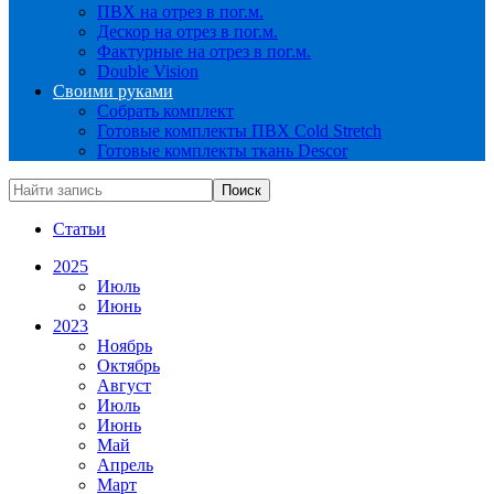
ПВХ на отрез в пог.м.
Дескор на отрез в пог.м.
Фактурные на отрез в пог.м.
Double Vision
Своими руками
Собрать комплект
Готовые комплекты ПВХ Cold Stretch
Готовые комплекты ткань Descor
Статьи
2025
Июль
Июнь
2023
Ноябрь
Октябрь
Август
Июль
Июнь
Май
Апрель
Март