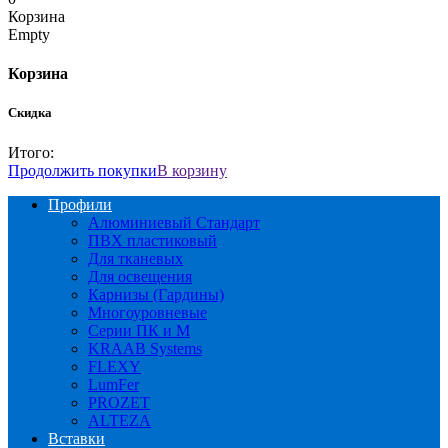
Корзина
Empty
Корзина
Скидка
Итого:
Продолжить покупки
В корзину
Профили
Алюминиевый Стандарт
ПВХ пластиковый
Для тканевых
Для освещения
Карнизы (Гардины)
Многоуровневые
Серии ПК и М
KRAAB Systems
FLEXY
LumFer
PROZET
ALTEZA
Вставки