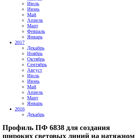
Июль
Июнь
Май
Апрель
Март
Февраль
Январь
2017
Декабрь
Ноябрь
Октябрь
Сентябрь
Август
Июль
Июнь
Май
Апрель
Март
Январь
2016
Декабрь
Профиль ПФ 6838 для создания
широких световых линий на натяжном