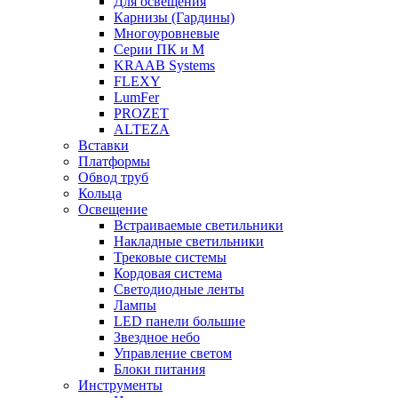
Для освещения
Карнизы (Гардины)
Многоуровневые
Серии ПК и М
KRAAB Systems
FLEXY
LumFer
PROZET
ALTEZA
Вставки
Платформы
Обвод труб
Кольца
Освещение
Встраиваемые светильники
Накладные светильники
Трековые системы
Кордовая система
Светодиодные ленты
Лампы
LED панели большие
Звездное небо
Управление светом
Блоки питания
Инструменты