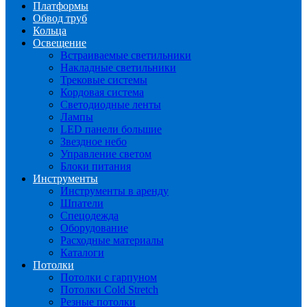
Платформы
Обвод труб
Кольца
Освещение
Встраиваемые светильники
Накладные светильники
Трековые системы
Кордовая система
Светодиодные ленты
Лампы
LED панели большие
Звездное небо
Управление светом
Блоки питания
Инструменты
Инструменты в аренду
Шпатели
Спецодежда
Оборудование
Расходные материалы
Каталоги
Потолки
Потолки с гарпуном
Потолки Cold Stretch
Резные потолки