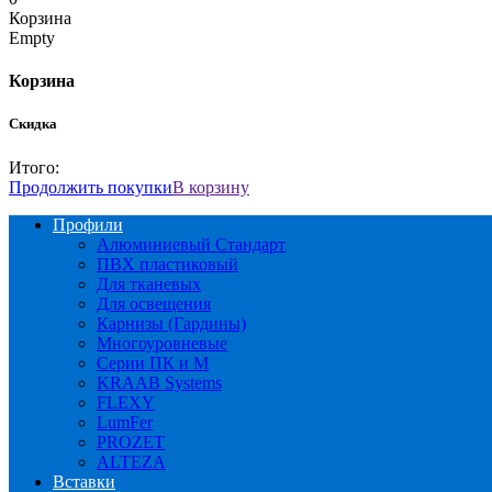
Корзина
Empty
Корзина
Скидка
Итого:
Продолжить покупки
В корзину
Профили
Алюминиевый Стандарт
ПВХ пластиковый
Для тканевых
Для освещения
Карнизы (Гардины)
Многоуровневые
Серии ПК и М
KRAAB Systems
FLEXY
LumFer
PROZET
ALTEZA
Вставки