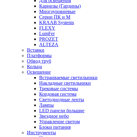
Для освещения
Карнизы (Гардины)
Многоуровневые
Серии ПК и М
KRAAB Systems
FLEXY
LumFer
PROZET
ALTEZA
Вставки
Платформы
Обвод труб
Кольца
Освещение
Встраиваемые светильники
Накладные светильники
Трековые системы
Кордовая система
Светодиодные ленты
Лампы
LED панели большие
Звездное небо
Управление светом
Блоки питания
Инструменты