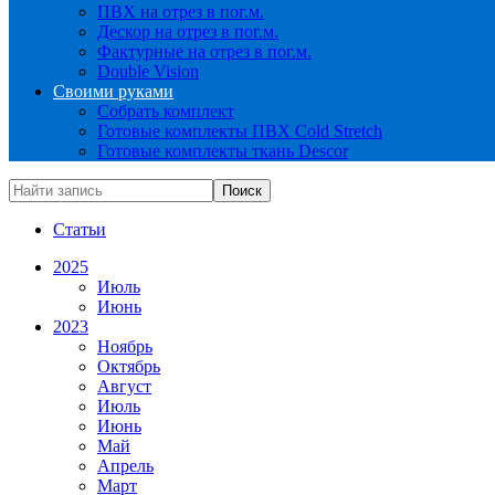
ПВХ на отрез в пог.м.
Дескор на отрез в пог.м.
Фактурные на отрез в пог.м.
Double Vision
Своими руками
Собрать комплект
Готовые комплекты ПВХ Cold Stretch
Готовые комплекты ткань Descor
Статьи
2025
Июль
Июнь
2023
Ноябрь
Октябрь
Август
Июль
Июнь
Май
Апрель
Март