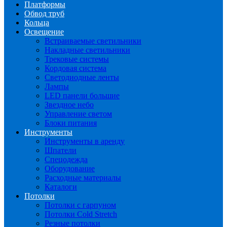
Платформы
Обвод труб
Кольца
Освещение
Встраиваемые светильники
Накладные светильники
Трековые системы
Кордовая система
Светодиодные ленты
Лампы
LED панели большие
Звездное небо
Управление светом
Блоки питания
Инструменты
Инструменты в аренду
Шпатели
Спецодежда
Оборудование
Расходные материалы
Каталоги
Потолки
Потолки с гарпуном
Потолки Cold Stretch
Резные потолки