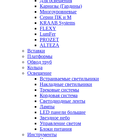
Для освещения
Карнизы (Гардины)
Многоуровневые
Серии ПК и М
KRAAB Systems
FLEXY
LumFer
PROZET
ALTEZA
Вставки
Платформы
Обвод труб
Кольца
Освещение
Встраиваемые светильники
Накладные светильники
Трековые системы
Кордовая система
Светодиодные ленты
Лампы
LED панели большие
Звездное небо
Управление светом
Блоки питания
Инструменты