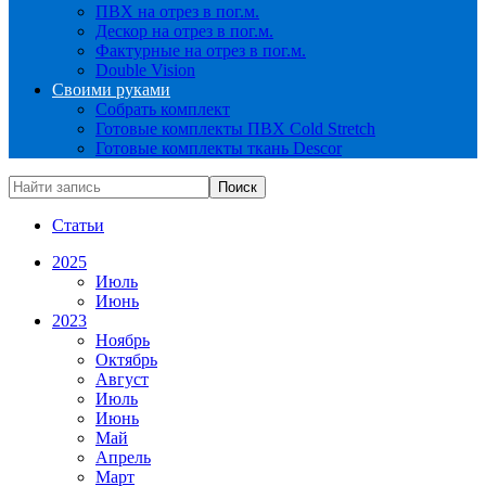
ПВХ на отрез в пог.м.
Дескор на отрез в пог.м.
Фактурные на отрез в пог.м.
Double Vision
Своими руками
Собрать комплект
Готовые комплекты ПВХ Cold Stretch
Готовые комплекты ткань Descor
Статьи
2025
Июль
Июнь
2023
Ноябрь
Октябрь
Август
Июль
Июнь
Май
Апрель
Март