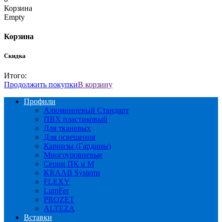
Корзина
Empty
Корзина
Скидка
Итого:
Продолжить покупки
В корзину
Профили
Алюминиевый Стандарт
ПВХ пластиковый
Для тканевых
Для освещения
Карнизы (Гардины)
Многоуровневые
Серии ПК и М
KRAAB Systems
FLEXY
LumFer
PROZET
ALTEZA
Вставки