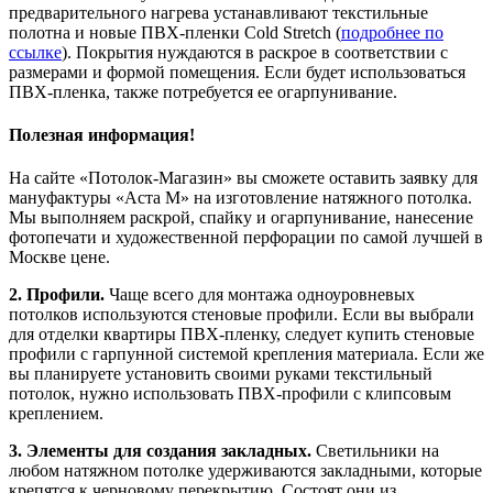
предварительного нагрева устанавливают текстильные
полотна и новые ПВХ-пленки Cold Stretch (
подробнее по
ссылке
). Покрытия нуждаются в раскрое в соответствии с
размерами и формой помещения. Если будет использоваться
ПВХ-пленка, также потребуется ее огарпунивание.
Полезная информация!
На сайте «Потолок-Магазин» вы сможете оставить заявку для
мануфактуры «Аста М» на изготовление натяжного потолка.
Мы выполняем раскрой, спайку и огарпунивание, нанесение
фотопечати и художественной перфорации по самой лучшей в
Москве цене.
2. Профили.
Чаще всего для монтажа одноуровневых
потолков используются стеновые профили. Если вы выбрали
для отделки квартиры ПВХ-пленку, следует купить стеновые
профили с гарпунной системой крепления материала. Если же
вы планируете установить своими руками текстильный
потолок, нужно использовать ПВХ-профили с клипсовым
креплением.
3. Элементы для создания закладных.
Светильники на
любом натяжном потолке удерживаются закладными, которые
крепятся к черновому перекрытию. Состоят они из