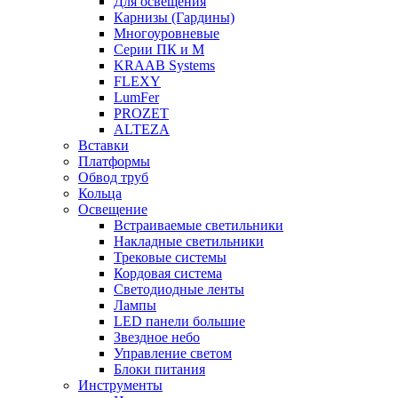
Для освещения
Карнизы (Гардины)
Многоуровневые
Серии ПК и М
KRAAB Systems
FLEXY
LumFer
PROZET
ALTEZA
Вставки
Платформы
Обвод труб
Кольца
Освещение
Встраиваемые светильники
Накладные светильники
Трековые системы
Кордовая система
Светодиодные ленты
Лампы
LED панели большие
Звездное небо
Управление светом
Блоки питания
Инструменты