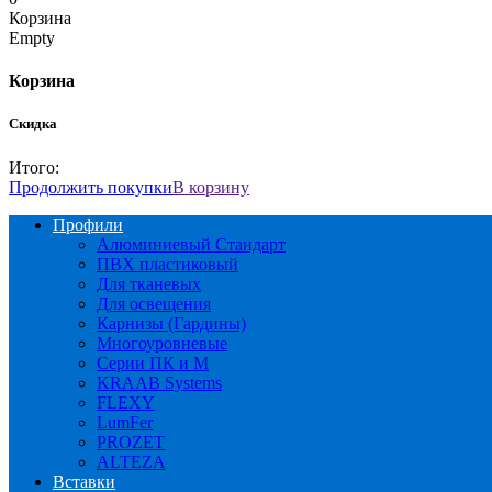
Корзина
Empty
Корзина
Скидка
Итого:
Продолжить покупки
В корзину
Профили
Алюминиевый Стандарт
ПВХ пластиковый
Для тканевых
Для освещения
Карнизы (Гардины)
Многоуровневые
Серии ПК и М
KRAAB Systems
FLEXY
LumFer
PROZET
ALTEZA
Вставки