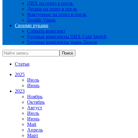
ПВХ на отрез в пог.м.
Дескор на отрез в пог.м.
Фактурные на отрез в пог.м.
Double Vision
Своими руками
Собрать комплект
Готовые комплекты ПВХ Cold Stretch
Готовые комплекты ткань Descor
Статьи
2025
Июль
Июнь
2023
Ноябрь
Октябрь
Август
Июль
Июнь
Май
Апрель
Март