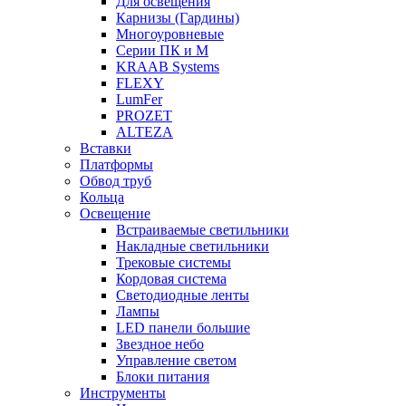
Для освещения
Карнизы (Гардины)
Многоуровневые
Серии ПК и М
KRAAB Systems
FLEXY
LumFer
PROZET
ALTEZA
Вставки
Платформы
Обвод труб
Кольца
Освещение
Встраиваемые светильники
Накладные светильники
Трековые системы
Кордовая система
Светодиодные ленты
Лампы
LED панели большие
Звездное небо
Управление светом
Блоки питания
Инструменты