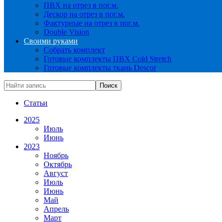
ПВХ на отрез в пог.м.
Дескор на отрез в пог.м.
Фактурные на отрез в пог.м.
Double Vision
Своими руками
Собрать комплект
Готовые комплекты ПВХ Cold Stretch
Готовые комплекты ткань Descor
Статьи
2025
Июль
Июнь
2023
Ноябрь
Октябрь
Август
Июль
Июнь
Май
Апрель
Март