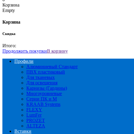
Корзина
Empty
Корзина
Скидка
Итого:
Продолжить покупки
В корзину
Профили
Алюминиевый Стандарт
ПВХ пластиковый
Для тканевых
Для освещения
Карнизы (Гардины)
Многоуровневые
Серии ПК и М
KRAAB Systems
FLEXY
LumFer
PROZET
ALTEZA
Вставки