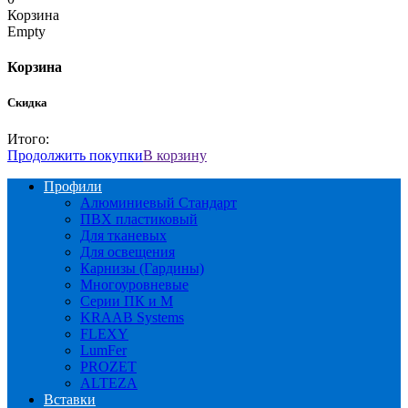
Корзина
Empty
Корзина
Скидка
Итого:
Продолжить покупки
В корзину
Профили
Алюминиевый Стандарт
ПВХ пластиковый
Для тканевых
Для освещения
Карнизы (Гардины)
Многоуровневые
Серии ПК и М
KRAAB Systems
FLEXY
LumFer
PROZET
ALTEZA
Вставки