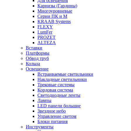
Для освещения
Карнизы (Гардины)
Многоуровневые
Серии ПК и М
KRAAB Systems
FLEXY
LumFer
PROZET
ALTEZA
Вставки
Платформы
Обвод труб
Кольца
Освещение
Встраиваемые светильники
Накладные светильники
Трековые системы
Кордовая система
Светодиодные ленты
Лампы
LED панели большие
Звездное небо
Управление светом
Блоки питания
Инструменты