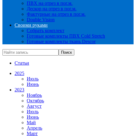
ПВХ на отрез в пог.м.
Дескор на отрез в пог.м.
Фактурные на отрез в пог.м.
Double Vision
Своими руками
Собрать комплект
Готовые комплекты ПВХ Cold Stretch
Готовые комплекты ткань Descor
Статьи
2025
Июль
Июнь
2023
Ноябрь
Октябрь
Август
Июль
Июнь
Май
Апрель
Март