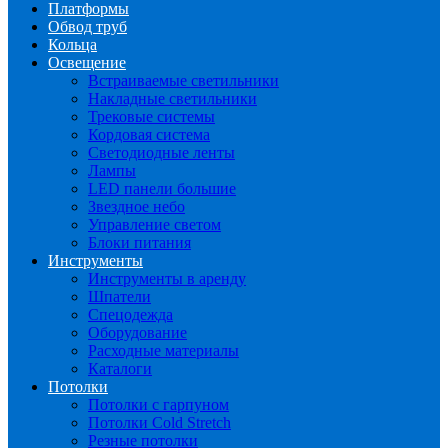
Платформы
Обвод труб
Кольца
Освещение
Встраиваемые светильники
Накладные светильники
Трековые системы
Кордовая система
Светодиодные ленты
Лампы
LED панели большие
Звездное небо
Управление светом
Блоки питания
Инструменты
Инструменты в аренду
Шпатели
Спецодежда
Оборудование
Расходные материалы
Каталоги
Потолки
Потолки с гарпуном
Потолки Cold Stretch
Резные потолки