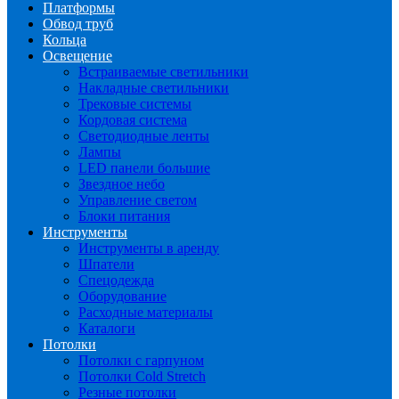
Платформы
Обвод труб
Кольца
Освещение
Встраиваемые светильники
Накладные светильники
Трековые системы
Кордовая система
Светодиодные ленты
Лампы
LED панели большие
Звездное небо
Управление светом
Блоки питания
Инструменты
Инструменты в аренду
Шпатели
Спецодежда
Оборудование
Расходные материалы
Каталоги
Потолки
Потолки с гарпуном
Потолки Cold Stretch
Резные потолки