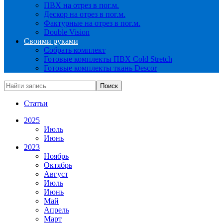
ПВХ на отрез в пог.м.
Дескор на отрез в пог.м.
Фактурные на отрез в пог.м.
Double Vision
Своими руками
Собрать комплект
Готовые комплекты ПВХ Cold Stretch
Готовые комплекты ткань Descor
Статьи
2025
Июль
Июнь
2023
Ноябрь
Октябрь
Август
Июль
Июнь
Май
Апрель
Март