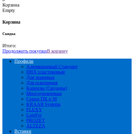
Корзина
Empty
Корзина
Скидка
Итого:
Продолжить покупки
В корзину
Профили
Алюминиевый Стандарт
ПВХ пластиковый
Для тканевых
Для освещения
Карнизы (Гардины)
Многоуровневые
Серии ПК и М
KRAAB Systems
FLEXY
LumFer
PROZET
ALTEZA
Вставки