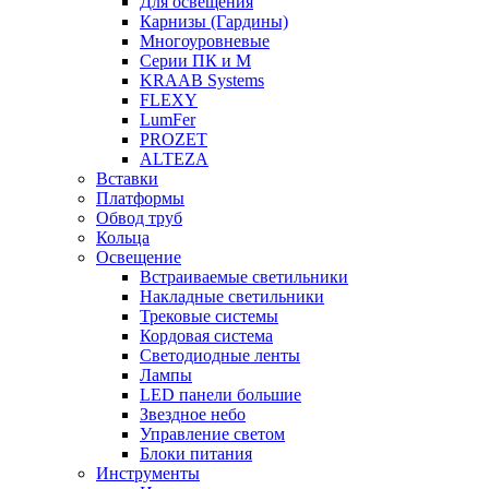
Для освещения
Карнизы (Гардины)
Многоуровневые
Серии ПК и М
KRAAB Systems
FLEXY
LumFer
PROZET
ALTEZA
Вставки
Платформы
Обвод труб
Кольца
Освещение
Встраиваемые светильники
Накладные светильники
Трековые системы
Кордовая система
Светодиодные ленты
Лампы
LED панели большие
Звездное небо
Управление светом
Блоки питания
Инструменты