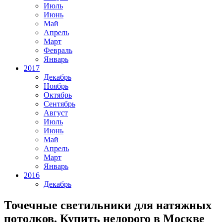
Июль
Июнь
Май
Апрель
Март
Февраль
Январь
2017
Декабрь
Ноябрь
Октябрь
Сентябрь
Август
Июль
Июнь
Май
Апрель
Март
Январь
2016
Декабрь
Точечные светильники для натяжных
потолков. Купить недорого в Москве