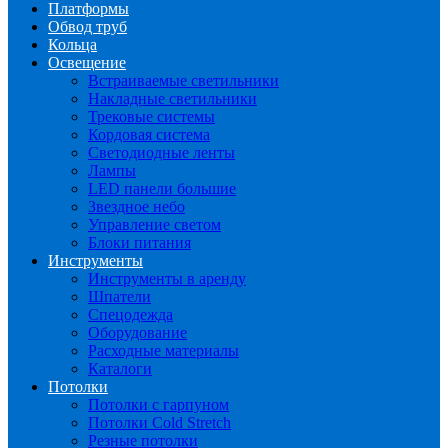
Платформы
Обвод труб
Кольца
Освещение
Встраиваемые светильники
Накладные светильники
Трековые системы
Кордовая система
Светодиодные ленты
Лампы
LED панели большие
Звездное небо
Управление светом
Блоки питания
Инструменты
Инструменты в аренду
Шпатели
Спецодежда
Оборудование
Расходные материалы
Каталоги
Потолки
Потолки с гарпуном
Потолки Cold Stretch
Резные потолки