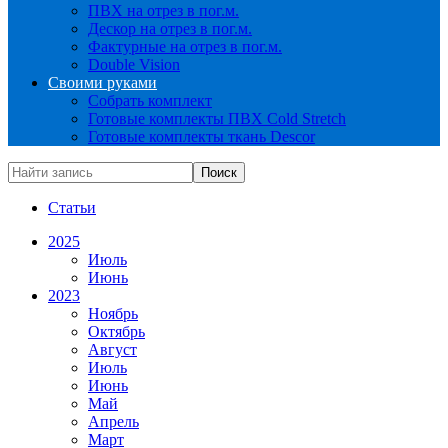
ПВХ на отрез в пог.м.
Дескор на отрез в пог.м.
Фактурные на отрез в пог.м.
Double Vision
Своими руками
Собрать комплект
Готовые комплекты ПВХ Cold Stretch
Готовые комплекты ткань Descor
Статьи
2025
Июль
Июнь
2023
Ноябрь
Октябрь
Август
Июль
Июнь
Май
Апрель
Март