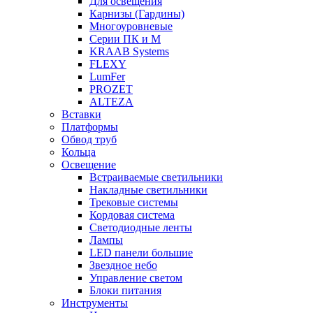
Для освещения
Карнизы (Гардины)
Многоуровневые
Серии ПК и М
KRAAB Systems
FLEXY
LumFer
PROZET
ALTEZA
Вставки
Платформы
Обвод труб
Кольца
Освещение
Встраиваемые светильники
Накладные светильники
Трековые системы
Кордовая система
Светодиодные ленты
Лампы
LED панели большие
Звездное небо
Управление светом
Блоки питания
Инструменты