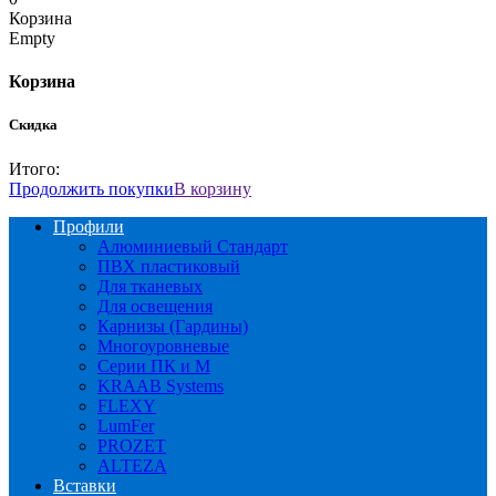
Корзина
Empty
Корзина
Скидка
Итого:
Продолжить покупки
В корзину
Профили
Алюминиевый Стандарт
ПВХ пластиковый
Для тканевых
Для освещения
Карнизы (Гардины)
Многоуровневые
Серии ПК и М
KRAAB Systems
FLEXY
LumFer
PROZET
ALTEZA
Вставки