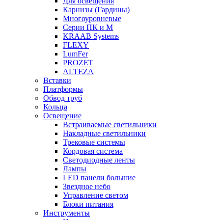
Для освещения
Карнизы (Гардины)
Многоуровневые
Серии ПК и М
KRAAB Systems
FLEXY
LumFer
PROZET
ALTEZA
Вставки
Платформы
Обвод труб
Кольца
Освещение
Встраиваемые светильники
Накладные светильники
Трековые системы
Кордовая система
Светодиодные ленты
Лампы
LED панели большие
Звездное небо
Управление светом
Блоки питания
Инструменты