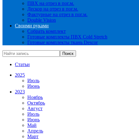
ПВХ на отрез в пог.м.
Дескор на отрез в пог.м.
Фактурные на отрез в пог.м.
Double Vision
Своими руками
Собрать комплект
Готовые комплекты ПВХ Cold Stretch
Готовые комплекты ткань Descor
Статьи
2025
Июль
Июнь
2023
Ноябрь
Октябрь
Август
Июль
Июнь
Май
Апрель
Март