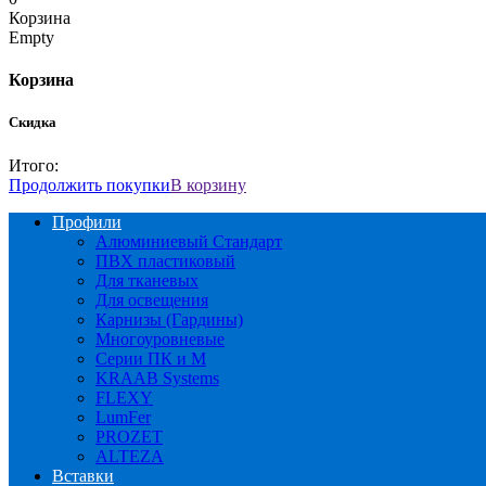
Корзина
Empty
Корзина
Скидка
Итого:
Продолжить покупки
В корзину
Профили
Алюминиевый Стандарт
ПВХ пластиковый
Для тканевых
Для освещения
Карнизы (Гардины)
Многоуровневые
Серии ПК и М
KRAAB Systems
FLEXY
LumFer
PROZET
ALTEZA
Вставки