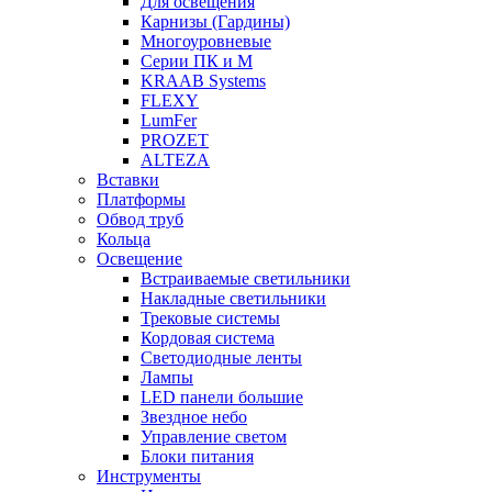
Для освещения
Карнизы (Гардины)
Многоуровневые
Серии ПК и М
KRAAB Systems
FLEXY
LumFer
PROZET
ALTEZA
Вставки
Платформы
Обвод труб
Кольца
Освещение
Встраиваемые светильники
Накладные светильники
Трековые системы
Кордовая система
Светодиодные ленты
Лампы
LED панели большие
Звездное небо
Управление светом
Блоки питания
Инструменты