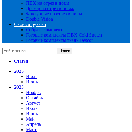
ПВХ на отрез в пог.м.
Дескор на отрез в пог.м.
Фактурные на отрез в пог.м.
Double Vision
Своими руками
Собрать комплект
Готовые комплекты ПВХ Cold Stretch
Готовые комплекты ткань Descor
Статьи
2025
Июль
Июнь
2023
Ноябрь
Октябрь
Август
Июль
Июнь
Май
Апрель
Март