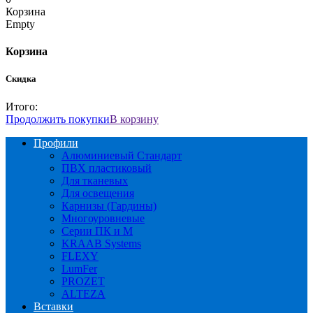
Корзина
Empty
Корзина
Скидка
Итого:
Продолжить покупки
В корзину
Профили
Алюминиевый Стандарт
ПВХ пластиковый
Для тканевых
Для освещения
Карнизы (Гардины)
Многоуровневые
Серии ПК и М
KRAAB Systems
FLEXY
LumFer
PROZET
ALTEZA
Вставки