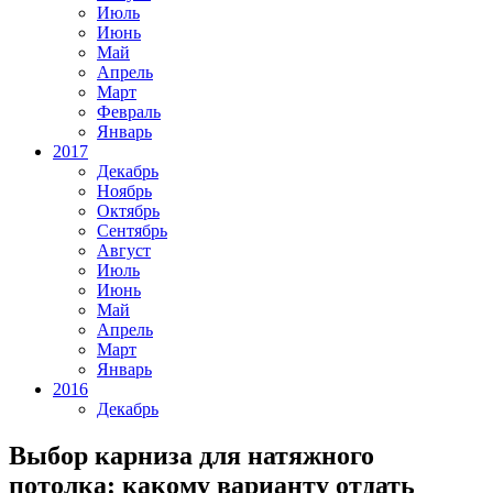
Июль
Июнь
Май
Апрель
Март
Февраль
Январь
2017
Декабрь
Ноябрь
Октябрь
Сентябрь
Август
Июль
Июнь
Май
Апрель
Март
Январь
2016
Декабрь
Выбор карниза для натяжного
потолка: какому варианту отдать