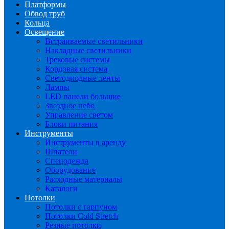
Платформы
Обвод труб
Кольца
Освещение
Встраиваемые светильники
Накладные светильники
Трековые системы
Кордовая система
Светодиодные ленты
Лампы
LED панели большие
Звездное небо
Управление светом
Блоки питания
Инструменты
Инструменты в аренду
Шпатели
Спецодежда
Оборудование
Расходные материалы
Каталоги
Потолки
Потолки с гарпуном
Потолки Cold Stretch
Резные потолки