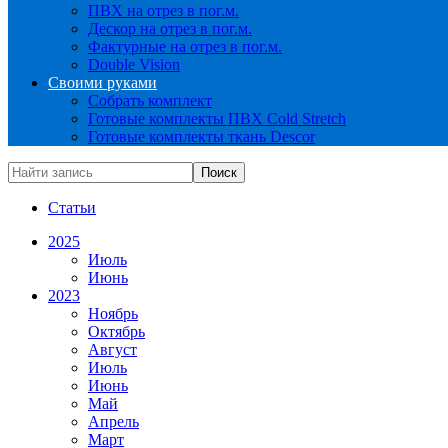
ПВХ на отрез в пог.м.
Дескор на отрез в пог.м.
Фактурные на отрез в пог.м.
Double Vision
Своими руками
Собрать комплект
Готовые комплекты ПВХ Cold Stretch
Готовые комплекты ткань Descor
Статьи
2025
Июль
Июнь
2023
Ноябрь
Октябрь
Август
Июль
Июнь
Май
Апрель
Март