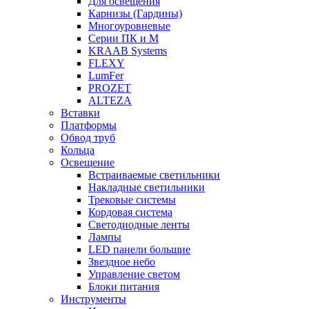
Для освещения
Карнизы (Гардины)
Многоуровневые
Серии ПК и М
KRAAB Systems
FLEXY
LumFer
PROZET
ALTEZA
Вставки
Платформы
Обвод труб
Кольца
Освещение
Встраиваемые светильники
Накладные светильники
Трековые системы
Кордовая система
Светодиодные ленты
Лампы
LED панели большие
Звездное небо
Управление светом
Блоки питания
Инструменты