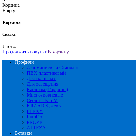
Корзина
Empty
Корзина
Скидка
Итого:
Продолжить покупки
В корзину
Профили
Алюминиевый Стандарт
ПВХ пластиковый
Для тканевых
Для освещения
Карнизы (Гардины)
Многоуровневые
Серии ПК и М
KRAAB Systems
FLEXY
LumFer
PROZET
ALTEZA
Вставки