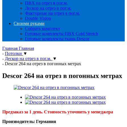
ПВХ на отрез в пог.м.
Дескор на отрез в пог.м.
Фактурные на отрез в пог.м.
Double Vision
Своими руками
Собрать комплект
Готовые комплекты ПВХ Cold Stretch
Готовые комплекты ткань Descor
Главная
Главная
-
Потолки
▼
-
Дескор на отрез в пог.м.
▼
-
Descor 264 на отрез в погонных метрах
Descor 264 на отрез в погонных метрах
Предзаказ за 1 день. Стоимость уточнить у менеджера
Производитель: Германия