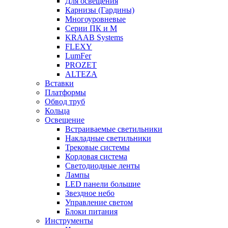
Для освещения
Карнизы (Гардины)
Многоуровневые
Серии ПК и М
KRAAB Systems
FLEXY
LumFer
PROZET
ALTEZA
Вставки
Платформы
Обвод труб
Кольца
Освещение
Встраиваемые светильники
Накладные светильники
Трековые системы
Кордовая система
Светодиодные ленты
Лампы
LED панели большие
Звездное небо
Управление светом
Блоки питания
Инструменты