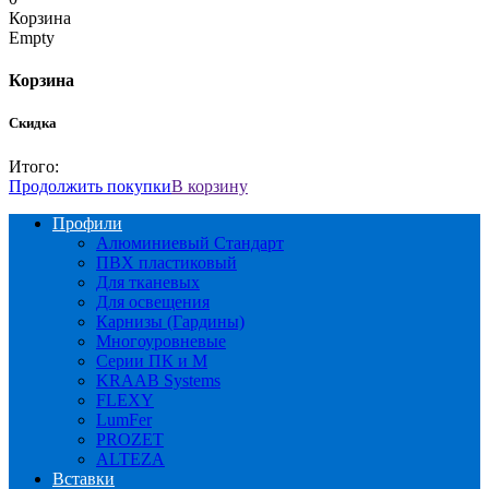
Корзина
Empty
Корзина
Скидка
Итого:
Продолжить покупки
В корзину
Профили
Алюминиевый Стандарт
ПВХ пластиковый
Для тканевых
Для освещения
Карнизы (Гардины)
Многоуровневые
Серии ПК и М
KRAAB Systems
FLEXY
LumFer
PROZET
ALTEZA
Вставки