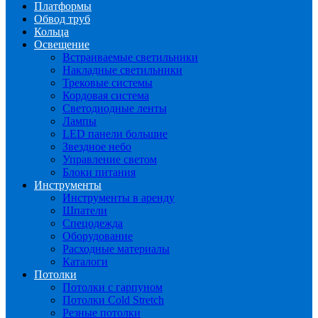
Платформы
Обвод труб
Кольца
Освещение
Встраиваемые светильники
Накладные светильники
Трековые системы
Кордовая система
Светодиодные ленты
Лампы
LED панели большие
Звездное небо
Управление светом
Блоки питания
Инструменты
Инструменты в аренду
Шпатели
Спецодежда
Оборудование
Расходные материалы
Каталоги
Потолки
Потолки с гарпуном
Потолки Cold Stretch
Резные потолки