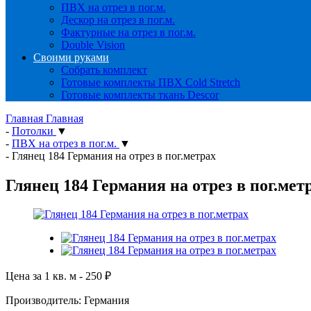
ПВХ на отрез в пог.м.
Дескор на отрез в пог.м.
Фактурные на отрез в пог.м.
Double Vision
Своими руками
Собрать комплект
Готовые комплекты ПВХ Cold Stretch
Готовые комплекты ткань Descor
Главная
Главная
-
Потолки
▼
-
ПВХ на отрез в пог.м.
▼
-
Глянец 184 Германия на отрез в пог.метрах
Глянец 184 Германия на отрез в пог.мет
Цена за 1 кв. м -
250
₽
Производитель: Германия