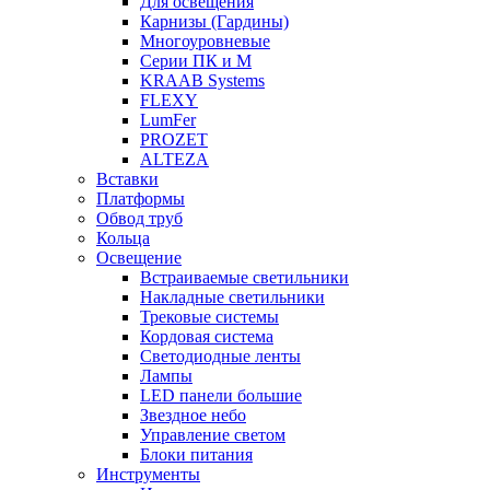
Для освещения
Карнизы (Гардины)
Многоуровневые
Серии ПК и М
KRAAB Systems
FLEXY
LumFer
PROZET
ALTEZA
Вставки
Платформы
Обвод труб
Кольца
Освещение
Встраиваемые светильники
Накладные светильники
Трековые системы
Кордовая система
Светодиодные ленты
Лампы
LED панели большие
Звездное небо
Управление светом
Блоки питания
Инструменты