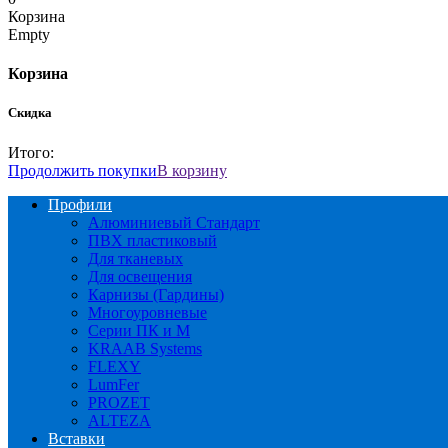
Корзина
Empty
Корзина
Скидка
Итого:
Продолжить покупки
В корзину
Профили
Алюминиевый Стандарт
ПВХ пластиковый
Для тканевых
Для освещения
Карнизы (Гардины)
Многоуровневые
Серии ПК и М
KRAAB Systems
FLEXY
LumFer
PROZET
ALTEZA
Вставки